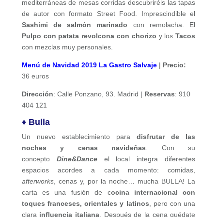
mediterráneas de mesas corridas descubriréis las tapas
de autor con formato Street Food. Imprescindible el
Sashimi de salmón marinado
con remolacha. El
Pulpo con patata revolcona con chorizo
y los
Tacos
con mezclas muy personales.
Menú de Navidad 2019 La Gastro Salvaje
|
Precio:
36 euros
Dirección
: Calle Ponzano, 93. Madrid |
Reservas
: 910
404 121
♦ Bulla
Un nuevo establecimiento para
disfrutar de las
noches y cenas navideñas
. Con su
concepto
Dine&Dance
el local integra diferentes
espacios acordes a cada momento: comidas,
afterworks
, cenas y, por la noche… mucha BULLA! La
carta es una fusión de c
ocina internacional con
toques franceses, orientales y latinos
, pero con una
clara
influencia italiana
. Después de la cena quédate