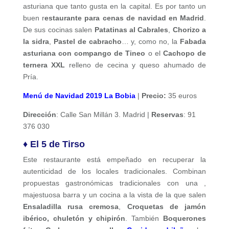
asturiana que tanto gusta en la capital. Es por tanto un
buen r
estaurante para cenas de navidad en Madrid
.
De sus cocinas salen
Patatinas al Cabrales
,
Chorizo a
la sidra
,
Pastel de cabracho
… y, como no, la
Fabada
asturiana con compango de Tineo
o el
Cachopo de
ternera XXL
relleno de cecina y queso ahumado de
Pría.
Menú de Navidad 2019 La Bobia
|
Precio:
35 euros
Dirección
: Calle San Millán 3. Madrid |
Reservas
: 91
376 030
♦ El 5 de Tirso
Este restaurante está empeñado en recuperar la
autenticidad de los locales tradicionales. Combinan
propuestas gastronómicas tradicionales con una ,
majestuosa barra y un cocina a la vista de la que salen
Ensaladilla rusa cremosa
,
Croquetas de jamón
ibérico, chuletón y chipirón
. También
Boquerones