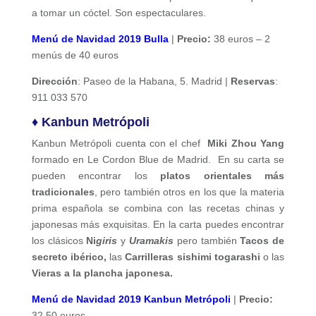
a tomar un cóctel. Son espectaculares.
Menú de Navidad 2019 Bulla
|
Precio:
38 euros – 2
menús de 40 euros
Dirección
: Paseo de la Habana, 5. Madrid |
Reservas
:
911 033 570
♦ Kanbun Metrópoli
Kanbun
Metrópoli
cuenta con el chef
Miki Zhou Yang
formado en Le Cordon Blue de Madrid. En su carta se
pueden encontrar los
platos orientales más
tradicionales
, pero también otros en los que la materia
prima española se combina con las recetas chinas y
japonesas más exquisitas. En la carta puedes encontrar
los clásicos
Ni
giris
y
Uramakis
pero también
Tacos de
secreto ibérico,
las
Carrilleras sishimi togarashi
o las
Vieras a la plancha japonesa.
Menú de Navidad 2019 Kanbun Metrópoli
|
Precio:
32,50 euros