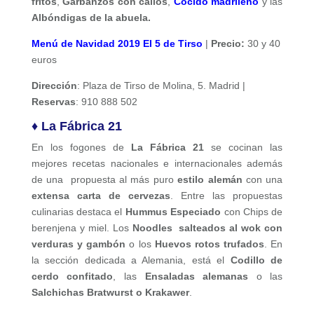
fritos
,
Garbanzos con callos
,
Cocido madrileño
y las
Albóndigas de la abuela.
Menú de Navidad 2019 El 5 de Tirso
|
Precio:
30 y 40
euros
Dirección
: Plaza de Tirso de Molina, 5. Madrid |
Reservas
: 910 888 502
♦ La Fábrica 21
En los fogones de
La Fábrica 21
se cocinan las
mejores recetas nacionales e internacionales además
de una propuesta al más puro
estilo alemán
con una
extensa carta de cervezas
. Entre las propuestas
culinarias destaca el
Hummus Especiado
con Chips de
berenjena y miel. Los
Noodles salteados al wok con
verduras y gambón
o los
Huevos rotos trufados
. En
la sección dedicada a Alemania, está el
Codillo de
cerdo confitado
, las
Ensaladas alemanas
o las
Salchichas Bratwurst o Krakawer
.