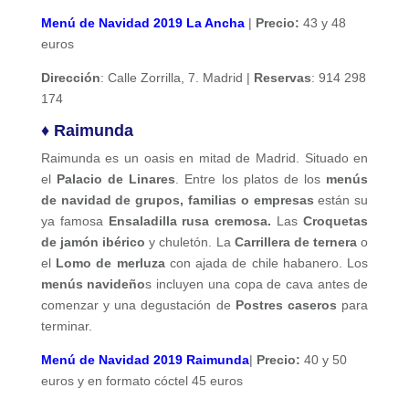
Menú de Navidad 2019 La Ancha
|
Precio:
43 y 48
euros
Dirección
: Calle Zorrilla, 7. Madrid |
Reservas
: 914 298
174
♦ Raimunda
Raimunda es un oasis en mitad de Madrid. Situado en
el
Palacio de Linares
. Entre los platos de los
menús
de navidad de grupos, familias o empresas
están su
ya famosa
Ensaladilla rusa cremosa.
Las
Croquetas
de jamón ibérico
y chuletón. La
Carrillera de ternera
o
el
Lomo de merluza
con ajada de chile habanero. Los
menús navideño
s incluyen una copa de cava antes de
comenzar y una degustación de
Postres caseros
para
terminar.
Menú de Navidad 2019 Raimunda
|
Precio:
40 y 50
euros y en formato cóctel 45 euros