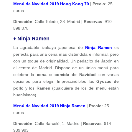
Menú de Navidad 2019 Hong Kong 70
|
Precio:
25
euros
Dirección
: Calle Toledo, 28. Madrid |
Reservas
: 910
598 378
♦ Ninja Ramen
La agradable izakaya japonesa de
Ninja Ramen
es
perfecta para una cena más distendida e informal, pero
con un toque de originalidad. Un pedacito de Japón en
el centro de Madrid. Dispone de un único menú para
celebrar la
cena o comida de Navidad
con varias
opciones para elegir. Imprescindibles las
Gyozas de
pollo
y los
Ramen
(cualquiera de los del menú están
buenísimos).
Menú de Navidad 2019 Ninja Ramen
|
Precio:
25
euros
Dirección
: Calle Barceló, 1. Madrid |
Reservas
: 914
939 993