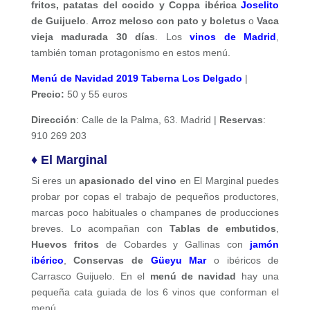
fritos, patatas del cocido y Coppa ibérica
Joselito
de Guijuelo
.
Arroz meloso con pato y boletus
o
Vaca
vieja madurada 30 días
. Los
vinos de Madrid
,
también toman protagonismo en estos menú.
Menú de Navidad 2019 Taberna Los Delgado
|
Precio:
50 y 55 euros
Dirección
: Calle de la Palma, 63. Madrid |
Reservas
:
910 269 203
♦ El Marginal
Si eres un
apasionado del vino
en El Marginal puedes
probar por copas el trabajo de pequeños productores,
marcas poco habituales o champanes de producciones
breves. Lo acompañan con
Tablas de embutidos
,
Huevos fritos
de Cobardes y Gallinas con
jamón
ibérico
,
Conservas de
Güeyu Mar
o ibéricos de
Carrasco Guijuelo. En el
menú de navidad
hay una
pequeña cata guiada de los 6 vinos que conforman el
menú.