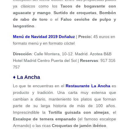
ya clásicos como los
Tacos de bogavante con
aguacate y mango
.
Surtido de croquetas
,
Bombón
de rabo de toro
o el
Falso ceviche de pulpo y
langostino
.
Menú de Navidad 2019 Doñaluz
|
Precio:
45 euros en
formato menú y en formato cóctel
Dirección
: Calle Montera, 10-12. Madrid. Azotea B&B
Hotel Madrid Centro Puerta del Sol |
Reservas
: 917 316
757
♦ La Ancha
Lo que te encuentras en el
Restaurante La Ancha
es
producto y tradición. Una carta muy extensa que
cambian a diario, manteniento los platos que forman
parte de su larga historia de más de 100 años.
Imprescindible la
Tortilla guisada con almejas
, el
Escalope de ternera empanado
(el famoso escalope
Armando) o las ricas
Croquetas de jamón ibérico
.