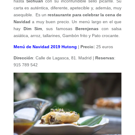
hasta
Sichuan
con su inconfundible sello picante. Su
carta es auténtica, diferente, apetecible y, además, muy
asequible. Es un
restaurante para celebrar la cena de
Navidad
a muy buen precio. Un menú largo en el que
hay
Dim Sim
, sus famosas
Berenjenas
con salsa
asiática, arroz, tallarines, Gambón frito y Pato crocante.
Menú de Navidad 2019 Hutong
|
Precio:
25 euros
Dirección
:
Calle de Lagasca, 81
. Madrid |
Reservas
:
915 789 542