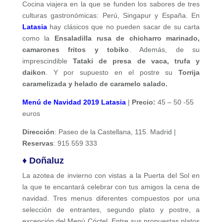
Cocina viajera en la que se funden los sabores de tres
culturas gastronómicas: Perú, Singapur y España. En
Latasia
hay clásicos que no pueden sacar de su carta
como la
Ensaladilla rusa de chicharro marinado,
camarones fritos y tobiko
. Además, de su
imprescindible
Tataki de presa de vaca, trufa y
daikon
. Y por supuesto en el postre su
Torrija
caramelizada y helado de caramelo salado.
Menú de Navidad 2019 Latasia
|
Precio:
45 – 50 -55
euros
Dirección
: Paseo de la Castellana, 115. Madrid |
Reservas
: 915 559 333
♦ Doñaluz
La azotea de invierno con vistas a la Puerta del Sol en
la que te encantará celebrar con tus amigos la cena de
navidad. Tres menus diferentes compuestos por una
selección de entrantes, segundo plato y postre, a
excepción del Menú Cóctel. Entre sus propuestas platos