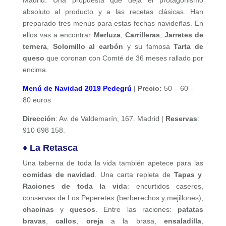
absoluto al producto y a las recetas clásicas. Han
preparado tres menús para estas fechas navideñas. En
ellos vas a encontrar
Merluza
,
Carrilleras
,
Jarretes de
ternera
,
Solomillo al carbón
y su famosa
Tarta de
queso
que coronan con Comté de 36 meses rallado por
encima.
Menú de Navidad 2019 Pedegrú
|
Precio:
50 – 60 –
80 euros
Dirección
: Av. de Valdemarín, 167. Madrid |
Reservas
:
910 698 158.
♦ La Retasca
Una taberna de toda la vida también apetece para las
comidas de navidad
. Una carta repleta de
Tapas y
Raciones de toda la vida
: encurtidos caseros,
conservas de Los Peperetes (berberechos y mejillones),
chacinas
y
quesos
. Entre las raciones:
patatas
bravas
,
callos
,
oreja
a la brasa,
ensaladilla
,