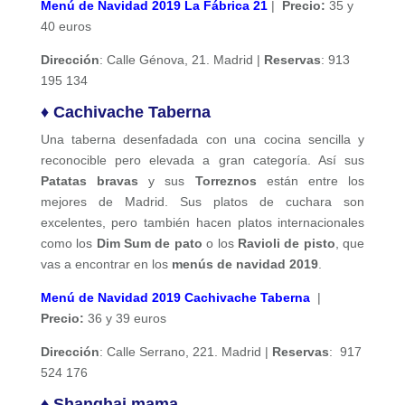
Menú de Navidad 2019 La Fábrica 21
|
Precio:
35 y
40 euros
Dirección
: Calle Génova, 21. Madrid |
Reservas
: 913
195 134
♦ Cachivache Taberna
Una taberna desenfadada con una cocina sencilla y
reconocible pero elevada a gran categoría. Así sus
Patatas bravas
y sus
Torreznos
están entre los
mejores de Madrid. Sus platos de cuchara son
excelentes, pero también hacen platos internacionales
como los
Dim Sum de pato
o los
Ravioli de pisto
, que
vas a encontrar en los
menús de navidad
2019
.
Menú de Navidad 2019 Cachivache Taberna
|
Precio:
36 y 39 euros
Dirección
: Calle
Serrano, 221
. Madrid |
Reservas
:
917
524 176
♦ Shanghai mama