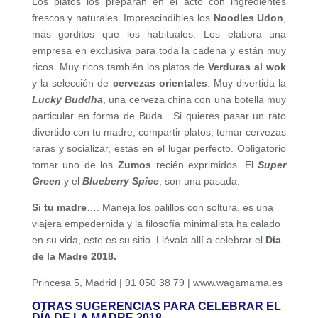
Los platos los preparan en el acto con ingredientes
frescos y naturales. Imprescindibles los
Noodles Udon
,
más gorditos que los habituales. Los elabora una
empresa en exclusiva para toda la cadena y están muy
ricos. Muy ricos también los platos de
Verduras al wok
y la selección de
cervezas orientales
. Muy divertida la
Lucky Buddha
, una cerveza china con una botella muy
particular en forma de Buda. Si quieres pasar un rato
divertido con tu madre, compartir platos, tomar cervezas
raras y socializar, estás en el lugar perfecto. Obligatorio
tomar uno de los
Zumos
recién exprimidos. El
Super
Green
y el
Blueberry Spice
, son una pasada.
Si tu madre
…. Maneja los palillos con soltura, es una
viajera empedernida y la filosofía minimalista ha calado
en su vida, este es su sitio. Llévala allí a celebrar el
Día
de la Madre
2018.
Princesa 5, Madrid | 91 050 38 79 | www.wagamama.es
OTRAS SUGERENCIAS PARA CELEBRAR EL
DÍA DE LA MADRE 2018