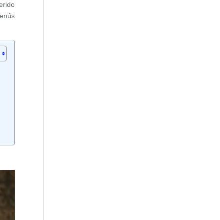
erido
menús