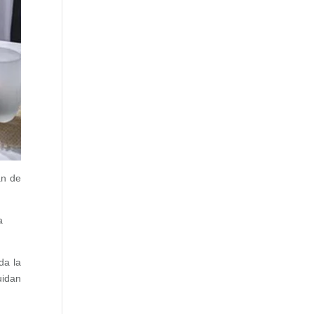
an de
a
da la
uidan