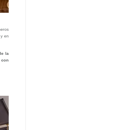
neros
 y en
de la
 con