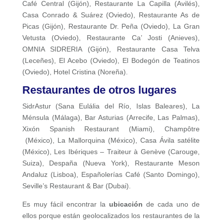
Café Central (Gijón), Restaurante La Capilla (Avilés),
Casa Conrado & Suárez (Oviedo), Restaurante As de
Picas (Gijón), Restaurante Dr. Peña (Oviedo), La Gran
Vetusta (Oviedo), Restaurante Ca’ Josti (Anieves),
OMNIA SIDRERIA (Gijón), Restaurante Casa Telva
(Leceñes), El Acebo (Oviedo), El Bodegón de Teatinos
(Oviedo), Hotel Cristina (Noreña).
Restaurantes de otros lugares
SidrAstur (Sana Eulália del Río, Islas Baleares), La
Ménsula (Málaga), Bar Asturias (Arrecife, Las Palmas),
Xixón Spanish Restaurant (Miami), Champôtre
(México), La Mallorquina (México), Casa Ávila satélite
(México), Les Ibériques – Traiteur à Genève (Carouge,
Suiza), Despaña (Nueva York), Restaurante Meson
Andaluz (Lisboa), Españolerías Café (Santo Domingo),
Seville’s Restaurant & Bar (Dubai).
Es muy fácil encontrar la
ubicación
de cada uno de
ellos porque están geolocalizados los restaurantes de la