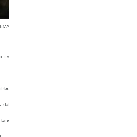
IFEMA
as en
ibles
s del
ltura
s.