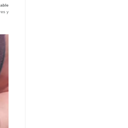
able
res y