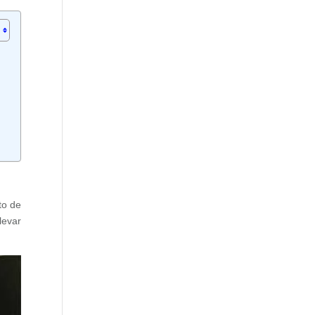
to de
levar