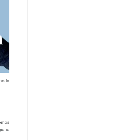
 moda
remos
giene