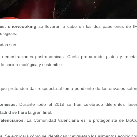
res,
showcooking
se llevarán a cabo en los dos pabellones de 
ológicos.
adas son:
 y demostraciones gastronómicas. Chefs preparando platos y recet
 de cocina ecológica y sostenible.
ue pretenden dar respuesta al tema pendiente de los envases soten
romesa
s
.
Durante todo el 2019 se han celebrado diferentes fase
adrid se hará la gran final.
alencianos
. La Comunidad Valenciana es la protagonista de BioCu
os
. Se explicará cómo se identifican y etiquetan los alimentos ecológico