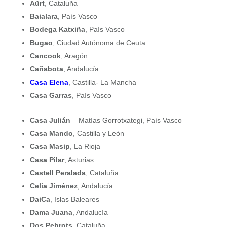
Aürt
, Cataluña
Baialara
, País Vasco
Bodega Katxiña
, País Vasco
Bugao
, Ciudad Autónoma de Ceuta
Cancook
, Aragón
Cañabota
, Andalucía
Casa Elena
, Castilla- La Mancha
Casa Garras
, País Vasco
Casa Julián
– Matí­as Gorrotxategi, País Vasco
Casa Mando
, Castilla y León
Casa Masip
, La Rioja
Casa Pilar
, Asturias
Castell Peralada
, Cataluña
Celia Jiménez
, Andalucía
DaiCa
, Islas Baleares
Dama Juana
, Andalucía
Dos Pebrots
, Cataluña