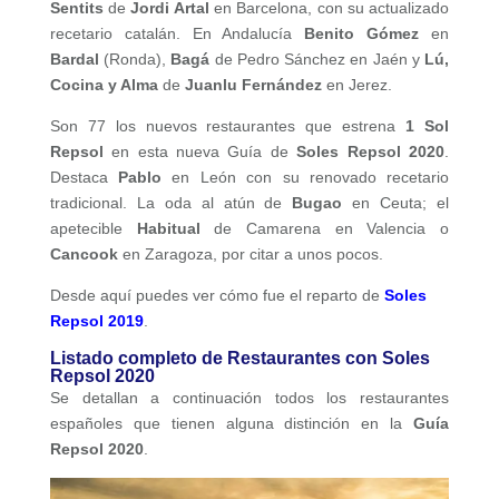
Sentits
de
Jordi Artal
en Barcelona, con su actualizado
recetario catalán. En Andalucía
Benito Gómez
en
Bardal
(Ronda),
Bagá
de Pedro Sánchez en Jaén y
Lú,
Cocina y Alma
de
Juanlu Fernández
en Jerez.
Son 77 los nuevos restaurantes que estrena
1 Sol
Repsol
en esta nueva Guía de
Soles Repsol 2020
.
Destaca
Pablo
en León con su renovado recetario
tradicional. La oda al atún de
Bugao
en Ceuta; el
apetecible
Habitual
de Camarena en Valencia o
Cancook
en Zaragoza, por citar a unos pocos.
Desde aquí puedes ver cómo fue el reparto de
Soles
Repsol 2019
.
Listado completo de Restaurantes con Soles
Repsol 2020
Se detallan a continuación todos los restaurantes
españoles que tienen alguna distinción en la
Guía
Repsol 2020
.