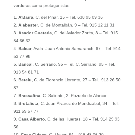
verduras como protagonistas.
A’Barra
, C. del Pinar, 15 – Tel. 638 95 09 36
Alabaster
, C. de Montalbán, 9 – Tel. 915 12 11 31
Asador Guetaria
, C. del Aviador Zorita, 8 – Tel. 915
54 66 32
Balear
, Avda. Juan Antonio Samaranch, 67 – Tel. 914
53 77 98
Bancal
, C. Serrano, 95 – Tel. C. Serrano, 95 – Tel.
913 54 81 71
Betelu
, C. de Florencio Llorente, 27 – Tel. 913 26 50
87
Brassafina
, C. Saliente, 2. Pozuelo de Alarcón
Brutalista
, C. Juan Álvarez de Mendizábal, 34 – Tel.
911 59 57 77
Casa Alberto
, C. de las Huertas, 18 – Tel. 914 29 93
56
Casa Ciriaco,
C. Mayor, 84 – 915 48 06 20