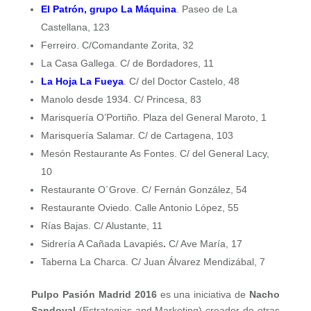
El Patrón, grupo La Máquina
. Paseo de La
Castellana, 123
Ferreiro. C/Comandante Zorita, 32
La Casa Gallega. C/ de Bordadores, 11
La Hoja La Fueya
. C/ del Doctor Castelo, 48
Manolo desde 1934. C/ Princesa, 83
Marisquería O’Portiño. Plaza del General Maroto, 1
Marisquería Salamar. C/ de Cartagena, 103
Mesón Restaurante As Fontes. C/ del General Lacy,
10
Restaurante O´Grove. C/ Fernán González, 54
Restaurante Oviedo. Calle Antonio López, 55
Rías Bajas. C/ Alustante, 11
Sidrería A Cañada Lavapiés
.
C/ Ave María, 17
Taberna La Charca. C/ Juan Álvarez Mendizábal, 7
Pulpo Pasión Madrid 2016
es una iniciativa de
Nacho
Sandoval
(Estrategias and Marketing) creador de otras