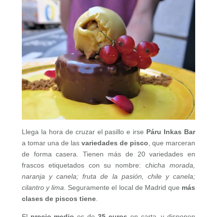
Llega la hora de cruzar el pasillo e irse
Páru Inkas Bar
a tomar una de las
variedades de pisco
, que marceran
de forma casera. Tienen más de 20 variedades en
frascos etiquetados con su nombre: c
hicha morada,
naranja y canela; fruta de la pasión, chile y canela;
cilantro y lima
. Seguramente el local de Madrid que
más
clases de piscos tiene
.
El
precio medio
es de
35 euros
en carta, y disponen