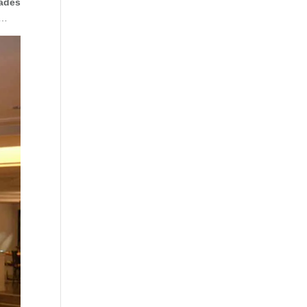
ades
e…