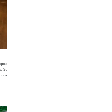
upos
e. Su
to de