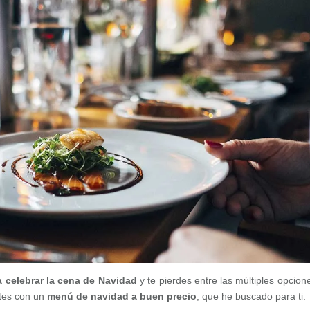
ra celebrar la cena de Navidad
y te pierdes entre las múltiples opcion
ntes con un
menú de navidad a buen precio
, que he buscado para ti.