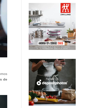
remos
s de