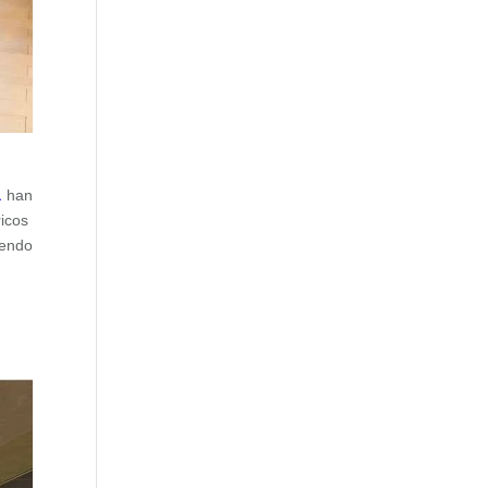
a
han
ricos
iendo