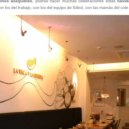
eños asequibles
, podrás hacer muchas celebraciones estas
navid
on los del trabajo, con los del equipo de fútbol, con las mamás del col