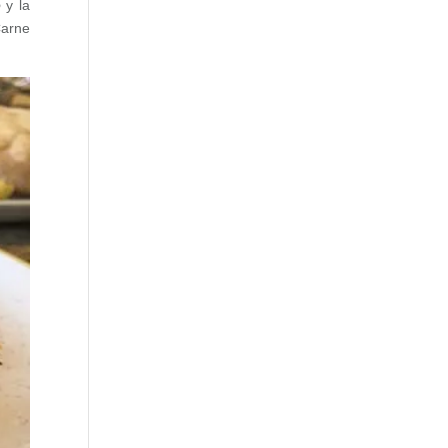
o
y la
Carne