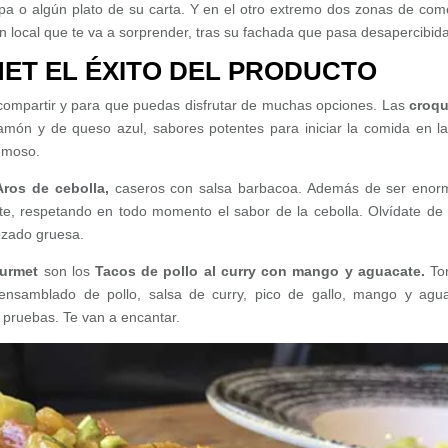
pa o algún plato de su carta. Y en el otro extremo dos zonas de com
n local que te va a sorprender, tras su fachada que pasa desapercibida
T EL ÉXITO DEL PRODUCTO
ompartir y para que puedas disfrutar de muchas opciones. Las
croqu
jamón y de queso azul, sabores potentes para iniciar la comida en l
emoso.
Aros de cebolla,
caseros con salsa barbacoa. Además de ser enor
ente, respetando en todo momento el sabor de la cebolla. Olvídate de
ozado gruesa.
ourmet
son los
Tacos de pollo al curry con mango y aguacate.
Tor
 ensamblado de pollo, salsa de curry, pico de gallo, mango y agu
 pruebas. Te van a encantar.