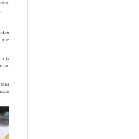
edor,
.
etas
a que
me la
 esos
tillas
acate