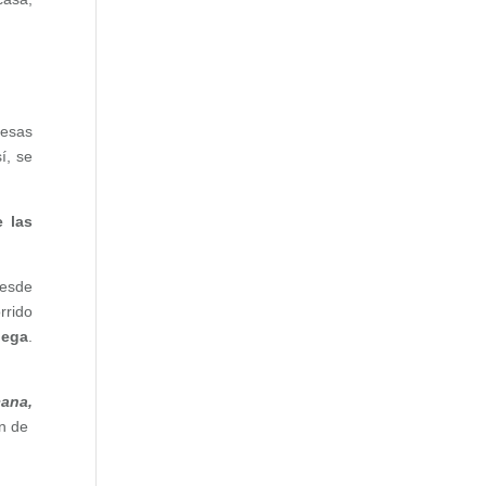
esas
í, se
 las
desde
rrido
lega
.
cana,
an de