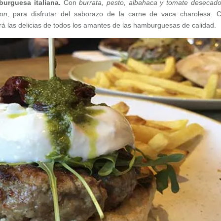
urguesa italiana.
Con
burrata, pesto, albahaca y tomate desecad
on
, para disfrutar del saborazo de la carne de vaca charolesa. 
rá las delicias de todos los amantes de las hamburguesas de calidad.