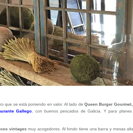
 que se está poniendo en valor. Al lado de
Queen Burger Gourmet
aurante Gallego
, con buenos pescados de Galicia. Y para plane
icos vintages
muy acogedores. Al fondo tiene una barra y mesas alt