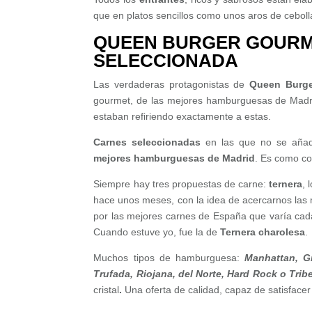
que en platos sencillos como unos aros de ceboll
QUEEN BURGER GOURM
SELECCIONADA
Las verdaderas protagonistas de
Queen Burg
gourmet, de las mejores hamburguesas de Madrid,
estaban refiriendo exactamente a estas.
Carnes seleccionadas
en las que no se añade
mejores hamburguesas de Madrid
. Es como c
Siempre hay tres propuestas de carne:
ternera
, 
hace unos meses, con la idea de acercarnos las 
por las mejores carnes de España que varía cad
Cuando estuve yo, fue la de
Ternera charolesa
.
Muchos tipos de hamburguesa:
Manhattan, Gr
Trufada, Riojana, del Norte, Hard Rock o Trib
cristal
.
Una oferta de calidad, capaz de satisfacer