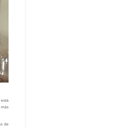
,
está
s más
as de