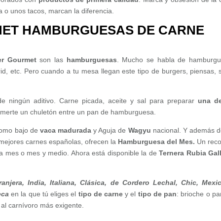
a o unos tacos, marcan la diferencia.
ET HAMBURGUESAS DE CARNE
er Gourmet
son las
hamburguesas
. Mucho se habla de hamburgu
 etc. Pero cuando a tu mesa llegan este tipo de burgers, piensas, s
 ningún aditivo. Carne picada, aceite y sal para preparar
una de
omerte un chuletón entre un pan de hamburguesa.
lomo bajo de
vaca madurada
y Aguja de
Wagyu
nacional. Y además 
mejores carnes españolas, ofrecen la
Hamburguesa del Mes.
Un reco
a mes o mes y medio. Ahora está disponible la de
Ternera Rubia Gal
anjera, India, Italiana, Clásica, de Cordero Lechal, Chic, Mexi
eca
en la que tú eliges el
tipo de carne
y el
tipo de pan
: brioche o p
 al carnívoro más exigente.