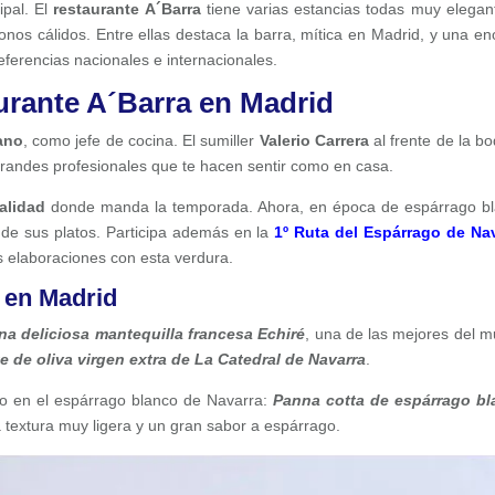
ipal. El
restaurante A´Barra
tiene varias estancias todas muy elegan
nos cálidos. Entre ellas destaca la barra, mítica en Madrid, y una e
ferencias nacionales e internacionales.
aurante A´Barra en Madrid
ano
, como jefe de cocina. El sumiller
Valerio Carrera
al frente de la b
 Grandes profesionales que te hacen sentir como en casa.
alidad
donde manda la temporada. Ahora, en época de espárrago b
de sus platos. Participa además en la
1º Ruta del Espárrago de Na
 elaboraciones con esta verdura.
a en Madrid
a deliciosa mantequilla francesa Echiré
, una de las mejores del 
e de oliva virgen extra de La Catedral de Navarra
.
 en el espárrago blanco de Navarra:
Panna cotta de espárrago b
a textura muy ligera y un gran sabor a espárrago.