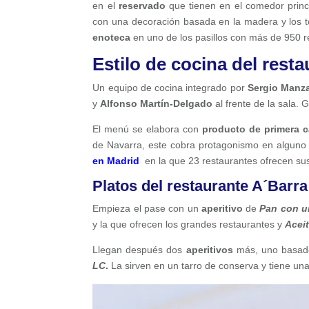
en el
reservado
que tienen en el comedor princ
con una decoración basada en la madera y los to
enoteca
en uno de los pasillos con más de 950 re
Estilo de cocina del rest
Un equipo de cocina integrado por
Sergio Manz
y
Alfonso Martín-Delgado
al frente de la sala.
El menú se elabora con
producto de primera c
de Navarra, este cobra protagonismo en alguno 
en Madrid
en la que 23 restaurantes ofrecen sus
Platos del restaurante A´Barr
Empieza el pase con un
aperitivo
de
Pan con un
y la que ofrecen los grandes restaurantes y
Aceit
Llegan después dos
aperitivos
más, uno basado
LC
.
La sirven en un tarro de conserva y tiene un