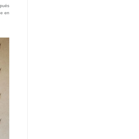
spués
ne en