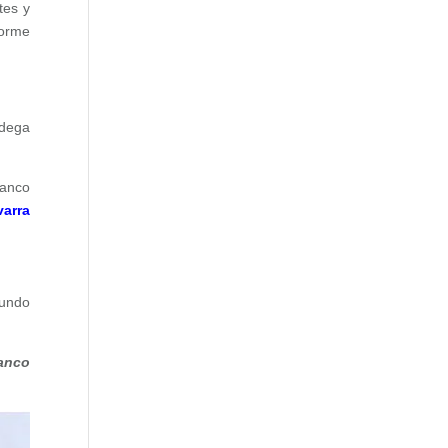
tes y
norme
odega
lanco
varra
mundo
lanco