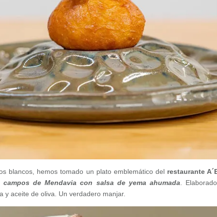
gos blancos, hemos tomado un plato emblemático del
restaurante A´
s campos de Mendavia con salsa de yema ahumada
. Elaborad
y aceite de oliva. Un verdadero manjar.