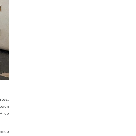
rtes
,
 buen
M de
omido