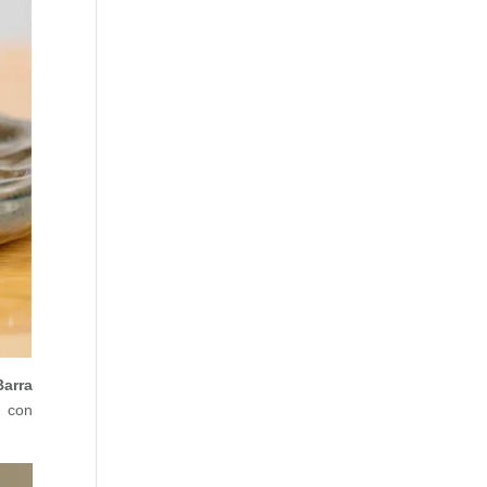
Barra
o con