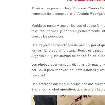
15 años dan para mucho y
Poncelet Cheese Ba
homenaje de la mano del chef
Andrés Madriga
l
Maridajes nunca vistos en los que el queso forma
texturas, formas y sabores
perfectamente int
quesos los potencian.
Una trayectoria consolidada de
pasión por el q
formas. El grupo empresarial Poncelet dirigido
Argensola 27), las
cuevas de afinación de que
Los
cheeselover
vamos a disfrutar aún más en e
por Covid para
renovar las instalaciones
y cre
precioso!
Han ampliado además, el equipo con dos nuevas
Sierra, como chef ejecutivo
, que se une a la gr