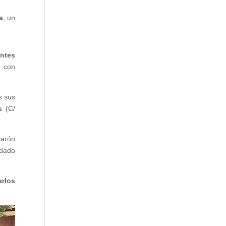
a
,
un
entes
s con
s sus
s
(C/
parón
edado
arlos