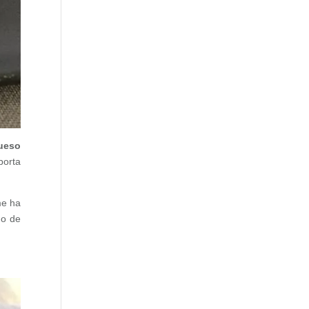
Queso
porta
me ha
do de