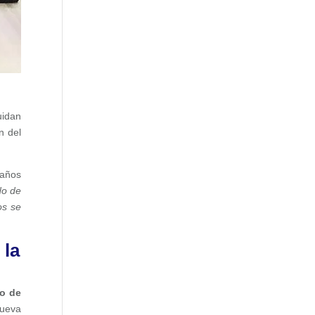
uidan
n del
 años
do de
os se
 la
o de
nueva