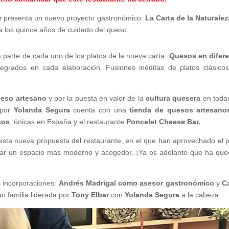
r
presenta un nuevo proyecto gastronómico:
La Carta de la Naturalez
 a los quince años de cuidado del queso.
 parte de cada uno de los platos de la nueva carta.
Quesos en difer
egrados en cada elaboración. Fusiones inéditas de platos clásico
ueso artesano
y por la puesta en valor de la
cultura quesera
en toda
 por
Yolanda Segura
cuenta con una
tienda de quesos artesano
sos
, únicas en España y el restaurante
Poncelet Cheese Bar.
sta nueva propuesta del restaurante, en el que han aprovechado el 
ar un espacio más moderno y acogedor. ¡Ya os adelanto que ha qu
 incorporaciones:
Andrés Madrigal como asesor gastronómico
y
C
an familia liderada por
Tony Elbar
con
Yolanda Segura
a la cabeza.