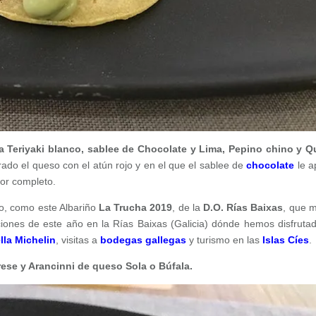
sa Teriyaki blanco, sablee de Chocolate y Lima, Pepino chino y 
rado el queso con el atún rojo y en el que el sablee de
chocolate
le a
por completo.
o, como este Albariño
La Trucha 2019
, de la
D.O. Rías Baixas
, que 
ones de este año en la Rías Baixas (Galicia) dónde hemos disfruta
lla Michelin
, visitas a
bodegas gallegas
y turismo en las
Islas Cíes
.
rese y Arancinni de queso Sola o Búfala.