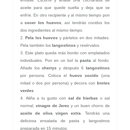
envase. Escurre y añade una cucharada de
aceite para que quede suelta y deja que se
enfríe. En otro recipiente y al mismo tiempo pon
a
cocer los huevos
, así tendrás cocidos los
dos ingredientes al mismo tiempo.
Pela los huevos
y pártelos en dos mitades.
Pela también los
langostinos
y resérvalos.
Este plato queda más bonito con emplatados
individuales. Pon en un bol la
pasta
al fondo.
Añade los
cherrys
y después 6
langostinos
por persona. Coloca el
huevo cocido
(una
mitad o dos por persona) y decora con
brotes
verdes
.
Aliña a tu gusto con
sal de hierbas
o sal
normal,
vinagre de Jerez
y un buen chorro de
aceite de oliva virgen extra
. Tendrás una
deliciosa ensalada de pasta y langostinos
preparada en 15 minutos.