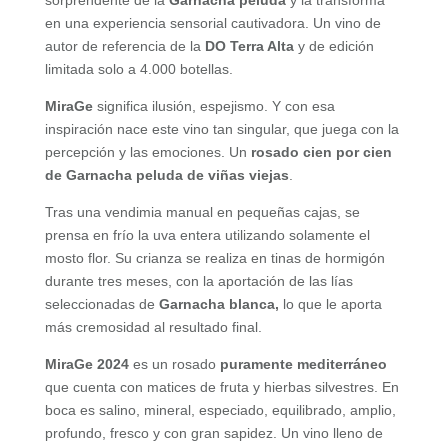
sorprendente de la
Garnacha peluda
y la transforma
en una experiencia sensorial cautivadora. Un vino de
autor de referencia de la
DO Terra Alta
y de edición
limitada solo a 4.000 botellas.
MiraGe
significa ilusión, espejismo. Y con esa
inspiración nace este vino tan singular, que juega con la
percepción y las emociones. Un
rosado cien por cien
de Garnacha peluda de viñas viejas
.
Tras una vendimia manual en pequeñas cajas, se
prensa en frío la uva entera utilizando solamente el
mosto flor. Su crianza se realiza en tinas de hormigón
durante tres meses, con la aportación de las lías
seleccionadas de
Garnacha blanca,
lo que le aporta
más cremosidad al resultado final.
MiraGe 2024
es un rosado
puramente mediterráneo
que cuenta con matices de fruta y hierbas silvestres. En
boca es salino, mineral, especiado, equilibrado, amplio,
profundo, fresco y con gran sapidez. Un vino lleno de