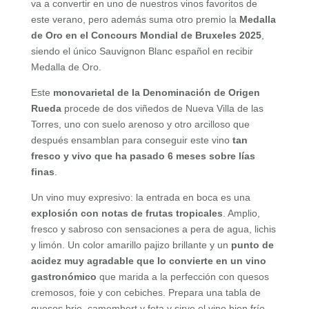
va a convertir en uno de nuestros vinos favoritos de
este verano, pero además suma otro premio la
Medalla
de Oro en el Concours Mondial de Bruxeles 2025
,
siendo el único Sauvignon Blanc español en recibir
Medalla de Oro.
Este
monovarietal de la Denominación de Origen
Rueda
procede de dos viñedos de Nueva Villa de las
Torres, uno con suelo arenoso y otro arcilloso que
después ensamblan para conseguir este vino
tan
fresco y vivo que ha pasado 6 meses sobre lías
finas
.
Un vino muy expresivo: la entrada en boca es una
explosión con notas de frutas tropicales
. Amplio,
fresco y sabroso con sensaciones a pera de agua, lichis
y limón. Un color amarillo pajizo brillante y un
punto de
acidez muy agradable que lo convierte en un vino
gastronómico
que marida a la perfección con quesos
cremosos, foie y con cebiches. Prepara una tabla de
quesos brie, camembert y feta y sirve el vino bien frío