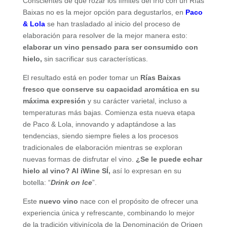
Conscientes de que rozar los límites del frío con un Rías
Baixas no es la mejor opción para degustarlos, en
Paco
& Lola
se han trasladado al inicio del proceso de
elaboración para resolver de la mejor manera esto:
elaborar un vino pensado para ser consumido con
hielo,
sin sacrificar sus características.
El resultado está en poder tomar un
Rías Baixas
fresco que conserve su capacidad aromática en su
máxima expresión
y su carácter varietal, incluso a
temperaturas más bajas. Comienza esta nueva etapa
de Paco & Lola, innovando y adaptándose a las
tendencias, siendo siempre fieles a los procesos
tradicionales de elaboración mientras se exploran
nuevas formas de disfrutar el vino.
¿Se le puede echar
hielo al vino? Al iWine SÍ,
así lo expresan en su
botella: “
Drink on Ice
”.
Este
nuevo vino
nace con el propósito de ofrecer una
experiencia única y refrescante, combinando lo mejor
de la tradición vitivinícola de la Denominación de Origen