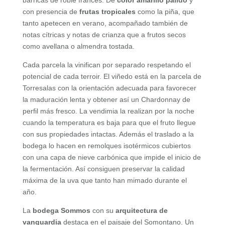
barricas de roble francés. De
color amarillo pálido
y
con presencia de
frutas tropicales
como la piña, que
tanto apetecen en verano, acompañado también de
notas cítricas y notas de crianza que a frutos secos
como avellana o almendra tostada.
Cada parcela la vinifican por separado respetando el
potencial de cada terroir. El viñedo está en la parcela de
Torresalas con la orientación adecuada para favorecer
la maduración lenta y obtener así un Chardonnay de
perfil más fresco. La vendimia la realizan por la noche
cuando la temperatura es baja para que el fruto llegue
con sus propiedades intactas. Además el traslado a la
bodega lo hacen en remolques isotérmicos cubiertos
con una capa de nieve carbónica que impide el inicio de
la fermentación. Así consiguen preservar la calidad
máxima de la uva que tanto han mimado durante el
año.
La
bodega Sommos
con su
arquitectura de
vanguardia
destaca en el paisaje del Somontano. Un