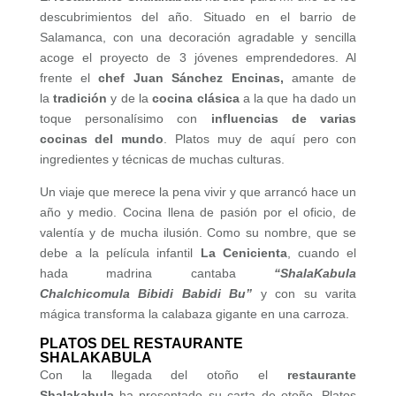
descubrimientos del año. Situado en el barrio de
Salamanca, con una decoración agradable y sencilla
acoge el proyecto de 3 jóvenes emprendedores. Al
frente el
chef Juan Sánchez Encinas,
amante de
la
tradición
y de la
cocina clásica
a la que ha dado un
toque personalísimo con
influencias de varias
cocinas del mundo
. Platos muy de aquí pero con
ingredientes y técnicas de muchas culturas.
Un viaje que merece la pena vivir y que arrancó hace un
año y medio. Cocina llena de pasión por el oficio, de
valentía y de mucha ilusión. Como su nombre, que se
debe a la película infantil
La Cenicienta
, cuando el
hada madrina cantaba
“ShalaKabula
Chalchicomula Bibidi Babidi Bu”
y con su varita
mágica transforma la calabaza gigante en una carroza.
PLATOS DEL RESTAURANTE
SHALAKABULA
Con la llegada del otoño el
restaurante
Shalakabula
ha presentado su carta de otoño. Platos