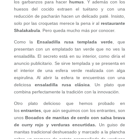
los garbanzos para hacer
humus
. Y además con los
huesos del cocido extraen el tuétano y con una
reducción de pacharán hacen un delicado paté. Insisto,
solo por las croquetas merece la pena ir al
restaurante
Shalakabula
. Pero queda mucho más por conocer.
Como la
Ensaladilla rusa templada verde
, que
presentan con un emplatado tan verde que no ves la
ensaladilla. El secreto está en su interior, como diría el
anuncio publicitario. Se sirve templada y se presenta en
el interior de una esfera verde realizada con alga
espirulina. Al abrir la esfera te encuentras con una
deliciosa
ensaladilla rusa clásica
. Un plato que
combina perfectamente la tradición con la innovación.
Otro plato delicioso que hemos probado en
los
entrantes
, que aún seguimos con los entrantes, son
unos
Bocados de manitas de cerdo con salsa brava
de curry rojo y verduras encurtidas.
Un guiso de
manitas tradicional deshuesado y marcado a la plancha
sobre un cremoso de patata acompañado de verduras