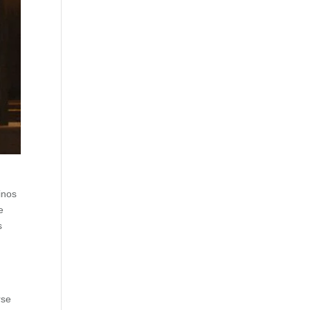
inos
e
s
rse