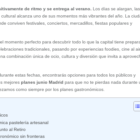
itivamente de ritmo y se entrega al verano.
Los días se alargan, la
a cultural alcanza uno de sus momentos más vibrantes del año. La ciu
nde conviven festivales, conciertos, mercadillos, fiestas populares y
 el momento perfecto para descubrir todo lo que la capital tiene prepar
lebraciones tradicionales, pasando por experiencias foodies, cine al ai
e una combinación única de ocio, cultura y diversión que invita a aprovec
 durante estas fechas, encontrarás opciones para todos los públicos y
os mejores
planes junio Madrid
para que no te pierdas nada durante
ezamos como siempre por los planes gastronómicos.
icos
ica pastelería artesanal
nto al Retiro
tronómico sin fronteras