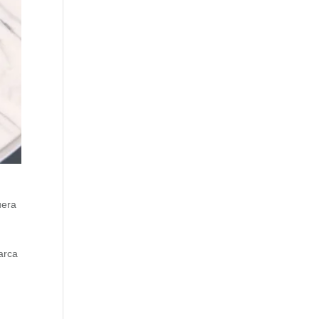
uera
arca
,