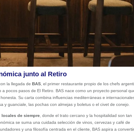
nómica junto al Retiro
on la llegada de
BAS
, el primer restaurante propio de los chefs argent
do a pocos pasos de El Retiro. BAS nace como un proyecto personal qu
 honesta. Su carta combina influencias mediterráneas e internacionale
 y guanciale, las pochas con almejas y boletus o el civet de conejo.
s locales de siempre
, donde el trato cercano y la hospitalidad son tan
ronómica se suma una cuidada selección de vinos, cervezas y café de
fundadores y una filosofía centrada en el cliente, BAS aspira a converti