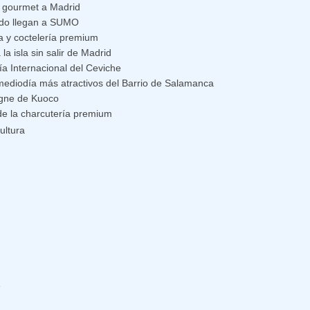
 gourmet a Madrid
ado llegan a SUMO
a y coctelería premium
a isla sin salir de Madrid
a Internacional del Ceviche
diodía más atractivos del Barrio de Salamanca
agne de Kuoco
de la charcutería premium
ultura
6