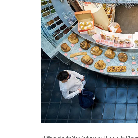
El
Mercado de San Antón
en el
barrio de Chue