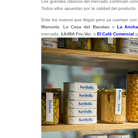
Los grandes clásicos del mercado continúan com
Todos ellos apuestan por la calidad del producto, 
Ente los nuevos que llegan pero ya cuentan con 
Manuela
,
La Casa del Bacalao
o
La Anch
mercado,
kArMA Fru-Ver
, o
El Café Comercial
q