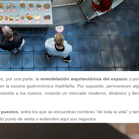
s, por una parte, la
remodelación arquitectónica del espacio
y por
 en la escena gastronómica madrileña. Por supuesto, permanecen al
nvenida a los nuevos, creando un mercado moderno, dinámico y lle
 puestos
, entre los que se encuentran nombres “de toda la vida” y ta
o punto de venta o extienden aquí sus negocios.