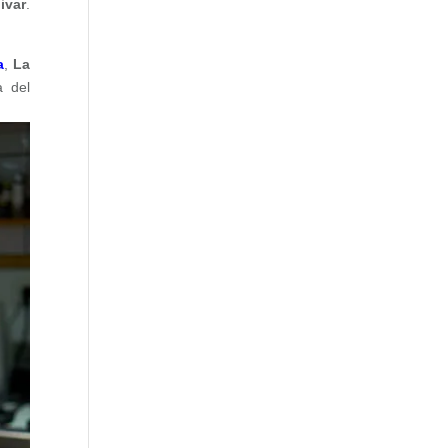
ivar
.
a
,
La
a del