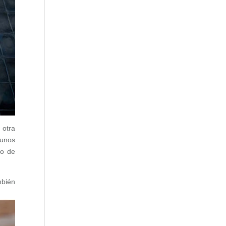
 otra
gunos
no de
mbién