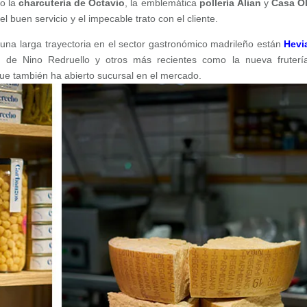
o la
charcutería de Octavio
, la emblemática
pollería Alian
y
Casa Ol
el buen servicio y el impecable trato con el cliente.
una larga trayectoria en el sector gastronómico madrileño están
Hevi
a
de Nino Redruello y otros más recientes como la nueva fruterí
ue también ha abierto sucursal en el mercado.