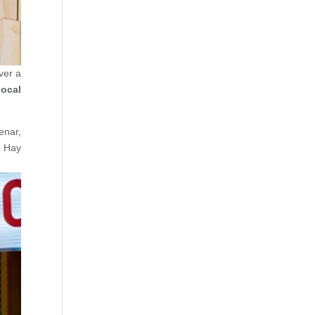
lver a
local
enar,
. Hay