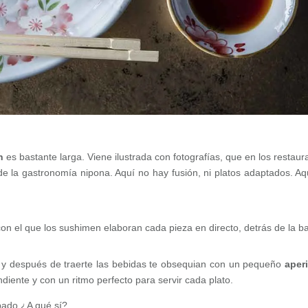
n
es bastante larga. Viene ilustrada con fotografías, que en los restaur
de la gastronomía nipona. Aquí no hay fusión, ni platos adaptados. Aq
on el que los sushimen elaboran cada pieza en directo, detrás de la ba
y después de traerte las bebidas te obsequian con un pequeño
aperi
ndiente y con un ritmo perfecto para servir cada plato.
bado ¿A qué sí?