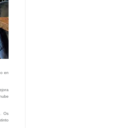
do en
ejora
 nube
o. Os
tinto