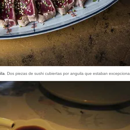
ila
. Dos piezas de sushi cubiertas por anguila que estaban excepciona