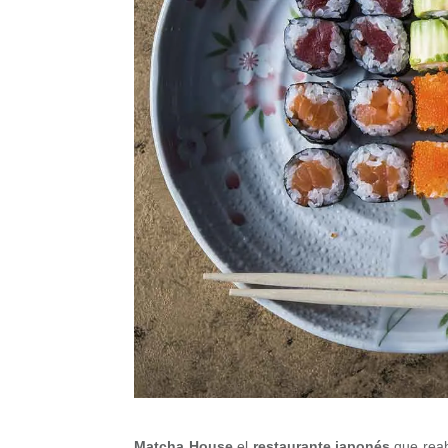
Matcha House
el
restaurante japonés
que reab