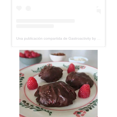
Una publicación compartida de Gastroactivity by Eva Garcinuño (@gastroactivity)