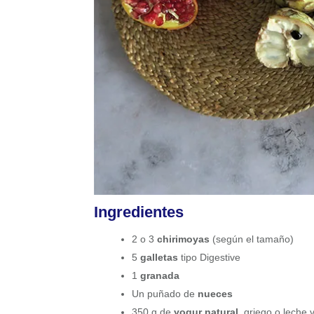
Ingredientes
2 o 3
chirimoyas
(según el tamaño)
5
galletas
tipo Digestive
1
granada
Un puñado de
nueces
350 g de
yogur natural,
griego o leche 