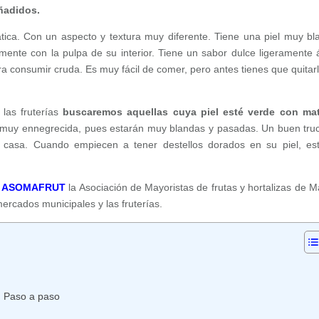
ñadidos.
ica. Con un aspecto y textura muy diferente. Tiene una piel muy bl
nte con la pulpa de su interior. Tiene un sabor dulce ligeramente 
a consumir cruda. Es muy fácil de comer, pero antes tienes que quitarl
las fruterías
buscaremos aquellas cuya piel esté verde con ma
l muy ennegrecida, pues estarán muy blandas y pasadas. Un buen tru
 casa. Cuando empiecen a tener destellos dorados en su piel, es
n
ASOMAFRUT
la Asociación de Mayoristas de frutas y hortalizas de M
mercados municipales y las fruterías.
. Paso a paso