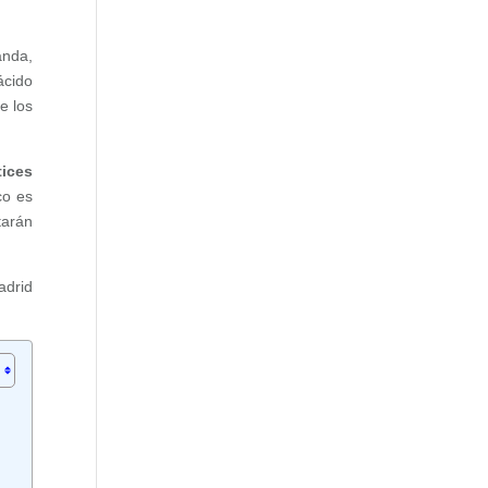
anda,
ácido
e los
tices
co es
tarán
adrid