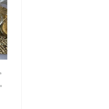
os
so