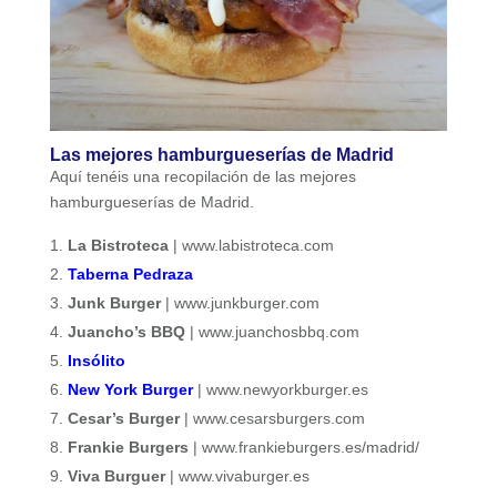
Las mejores hamburgueserías de Madrid
Aquí tenéis una recopilación de las mejores
hamburgueserías de Madrid.
La Bistroteca
| www.labistroteca.com
Taberna Pedraza
Junk Burger
| www.junkburger.com
Juancho’s BBQ
| www.juanchosbbq.com
Insólito
New York Burg
e
r
| www.newyorkburger.es
Cesar’s Burger
| www.cesarsburgers.com
Frankie Burgers
| www.frankieburgers.es/madrid/
Viva Burguer
| www.vivaburger.es