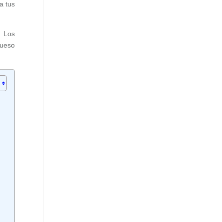
a tus
. Los
queso