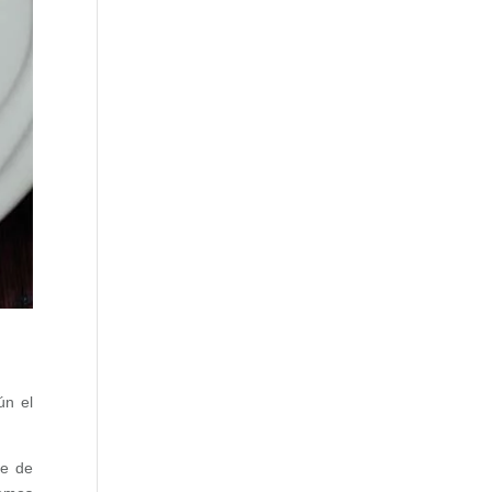
ún el
je de