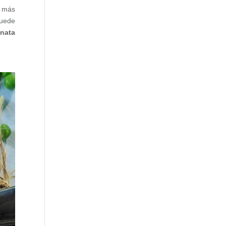
n más
uede
 nata