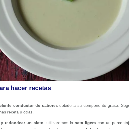
ara hacer recetas
elente conductor de sabores
debido a su componente graso. Seg
as receta u otras.
 y redondear un plato
, utilizaremos la
nata ligera
con un porcenta