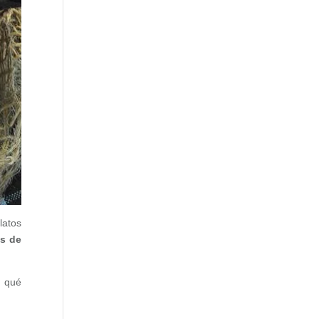
latos
os de
,
qué