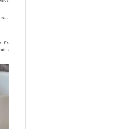
emos
ras,
e. Es
lados