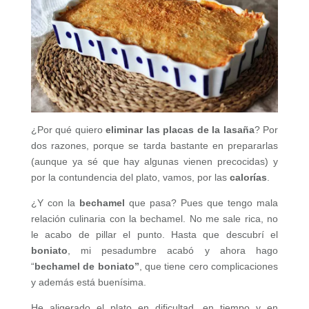
¿Por qué quiero
eliminar las placas de la lasaña
? Por
dos razones, porque se tarda bastante en prepararlas
(aunque ya sé que hay algunas vienen precocidas) y
por la contundencia del plato, vamos, por las
calorías
.
¿Y con la
bechamel
que pasa? Pues que tengo mala
relación culinaria con la bechamel. No me sale rica, no
le acabo de pillar el punto. Hasta que descubrí el
boniato
, mi pesadumbre acabó y ahora hago
“
bechamel de boniato”
, que tiene cero complicaciones
y además está buenísima.
He aligerado el plato en dificultad, en tiempo y en