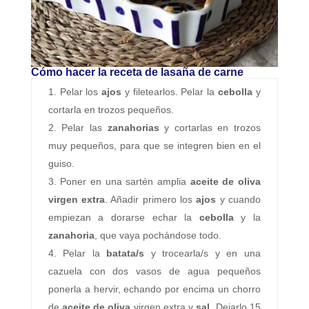
Cómo hacer la receta de lasaña de carne
Pelar los
ajos
y filetearlos. Pelar la
cebolla
y
cortarla en trozos pequeños.
Pelar las
zanahorias
y cortarlas en trozos
muy pequeños, para que se integren bien en el
guiso.
Poner en una sartén amplia
aceite de oliva
virgen extra
. Añadir primero los
ajos
y cuando
empiezan a dorarse echar la
cebolla
y la
zanahoria
, que vaya pochándose todo.
Pelar la
batata/s
y trocearla/s y en una
cazuela con dos vasos de agua pequeños
ponerla a hervir, echando por encima un chorro
de
aceite de oliva
virgen extra y
sal
. Dejarlo 15