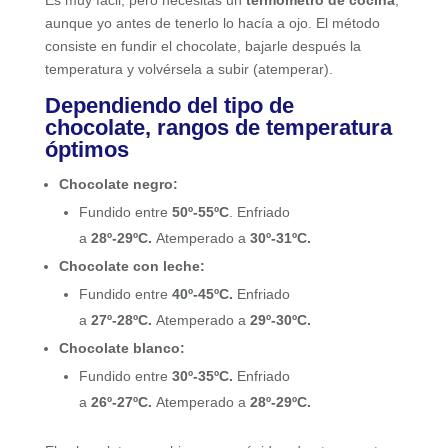
aunque yo antes de tenerlo lo hacía a ojo. El método
consiste en fundir el chocolate, bajarle después la
temperatura y volvérsela a subir (atemperar).
Dependiendo del tipo de
chocolate, rangos de temperatura
óptimos
Chocolate negro:
Fundido entre
50º-55ºC
. Enfriado
a
28º-29ºC.
Atemperado a
30º-31ºC.
Chocolate con leche:
Fundido entre
40º-45ºC.
Enfriado
a
27º-28ºC.
Atemperado a
29º-30ºC.
Chocolate blanco:
Fundido entre
30º-35ºC.
Enfriado
a
26º-27ºC.
Atemperado a
28º-29ºC.