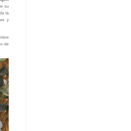
de su
da la
das y
ombre
do de