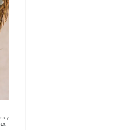
ama y
019
.