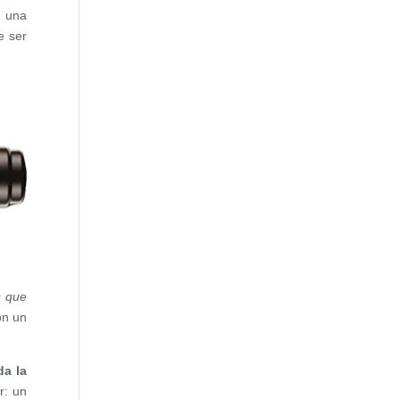
o una
e ser
s que
on un
da la
r: un