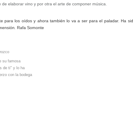
e de elaborar vino y por otra el arte de componer música.
te para los oídos y ahora también lo va a ser para el paladar. Ha si
imensión
.
Rafa Somonte
rozco
de su famosa
 de ti" y lo ha
ierzo con la bodega