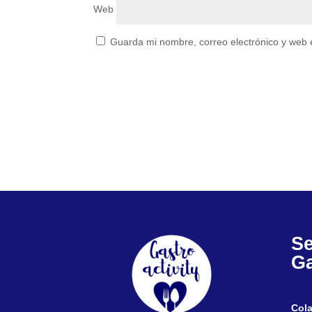
Web
Guarda mi nombre, correo electrónico y web 
Se
Ga
Col