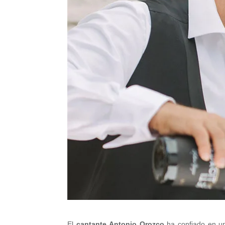
El
cantante Antonio Orozco
ha confiado en u