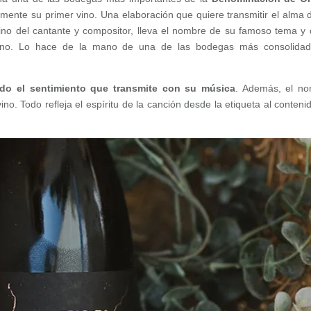
ente su primer vino. Una elaboración que quiere transmitir el alma 
vino del cantante y compositor, lleva el nombre de su famoso tema y 
vino. Lo hace de la mano de una de las bodegas más consolida
do el sentimiento que transmite con su música
. Además, el n
ino. Todo refleja el espíritu de la canción desde la etiqueta al conteni