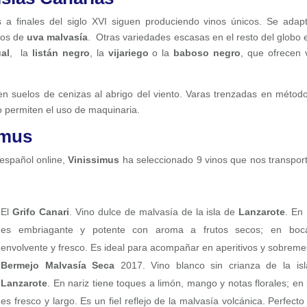
s a finales del siglo XVI siguen produciendo vinos únicos. Se adap
nos de
uva malvasía
. Otras variedades escasas en el resto del globo 
al
, la
listán negro
, la
vijariego
o la
baboso negro
, que ofrecen 
n suelos de cenizas al abrigo del viento. Varas trenzadas en métod
o permiten el uso de maquinaria.
imus
español online,
Vinissimus
ha seleccionado 9 vinos que nos transpor
El
Grifo Canari
. Vino dulce de malvasía de la isla de
Lanzarote
. En 
es embriagante y potente con aroma a frutos secos; en boc
envolvente y fresco. Es ideal para acompañar en aperitivos y sobreme
Bermejo Malvasía Seca
2017. Vino blanco sin crianza de la is
Lanzarote
. En nariz tiene toques a limón, mango y notas florales; en
es fresco y largo. Es un fiel reflejo de la malvasía volcánica. Perfecto