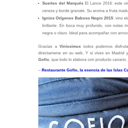
Suertes del Marqués
El Lance 2016: este vin
cereza y borde granate. Su aroma a fruta madur
Ignios Orígenes Baboso Negro 2015
: vino 
brillante. En boca muy profundo, con notas m
negra o clavo. Ideal para acompañar con arroc
Gracias a
Vinissimus
todos podemos disfrut
directamene en su web. Y si vives en Madrid 
Gofio
, que todo lo elabora con producto canario.
–
Restaurante Gofio, la esencia de las Islas 