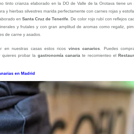
o tinto crianza elaborado en la DO de Valle de la Orotava tiene un 
a y hierbas silvestres marida perfectamente con carnes rojas y estof
elaborado en
Santa Cruz de Tenerife
. De color rojo rubí con reflejos ca
inerales y frutales y con gran amplitud de aromas como regaliz, pim
es de carne y asados.
ar en nuestras casas estos ricos
vinos canarios
. Puedes compra
y quieres probar la
gastronomía canaria
te recomienteo el
Restaur
Canarias en Madrid