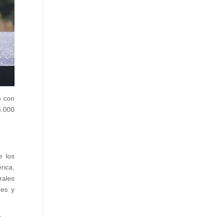
ó con
5.000
e los
rica,
rales
ues y
.