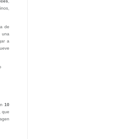
lces
,
inos,
ia de
o una
gar a
nueve
o
on
10
, que
magen