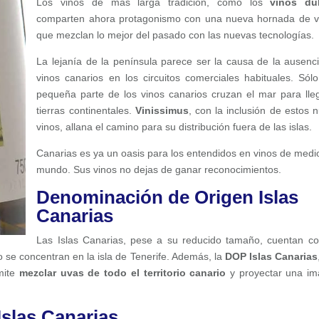
Los vinos de más larga tradición, como los
vinos du
comparten ahora protagonismo con una nueva hornada de v
que mezclan lo mejor del pasado con las nuevas tecnologías.
La lejanía de la península parece ser la causa de la ausenc
vinos canarios en los circuitos comerciales habituales. Sól
pequeña parte de los vinos canarios cruzan el mar para lle
tierras continentales.
Vinissimus
, con la inclusión de estos 
vinos, allana el camino para su distribución fuera de las islas.
Canarias es ya un oasis para los entendidos en vinos de medi
mundo. Sus vinos no dejas de ganar reconocimientos.
Denominación de Origen Islas
Canarias
Las Islas Canarias, pese a su reducido tamaño, cuentan c
o se concentran en la isla de Tenerife. Además, la
DOP Islas Canarias
mite
mezclar uvas de todo el territorio canario
y proyectar una i
Islas Canarias