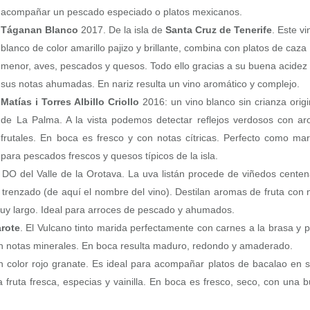
acompañar un pescado especiado o platos mexicanos.
Táganan Blanco
2017. De la isla de
Santa Cruz de Tenerife
. Este vi
blanco de color amarillo pajizo y brillante, combina con platos de caza
menor, aves, pescados y quesos. Todo ello gracias a su buena acidez
sus notas ahumadas. En nariz resulta un vino aromático y complejo.
Matías i Torres Albillo Criollo
2016: un vino blanco sin crianza origi
de La Palma. A la vista podemos detectar reflejos verdosos con a
frutales. En boca es fresco y con notas cítricas. Perfecto como mar
para pescados frescos y quesos típicos de la isla.
DO del Valle de la Orotava. La uva listán procede de viñedos centen
n trenzado (de aquí el nombre del vino). Destilan aromas de fruta con 
y muy largo. Ideal para arroces de pescado y ahumados.
rote
. El Vulcano tinto marida perfectamente con carnes a la brasa y p
n notas minerales. En boca resulta maduro, redondo y amaderado.
n color rojo granate. Es ideal para acompañar platos de bacalao en s
fruta fresca, especias y vainilla. En boca es fresco, seco, con una 