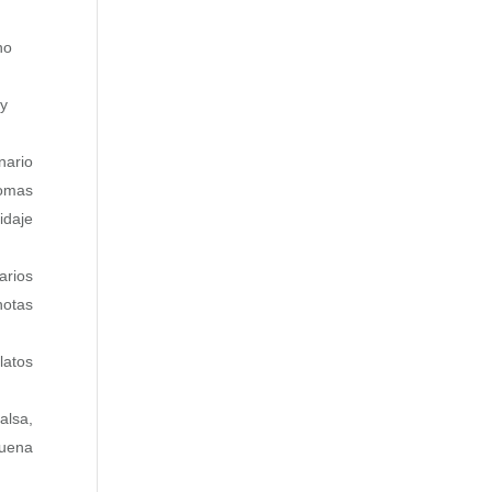
no
 y
nario
romas
idaje
arios
notas
latos
alsa,
buena