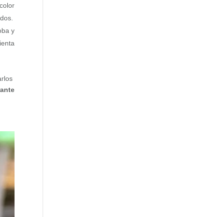
color
ados.
oba y
ienta
rlos
ante