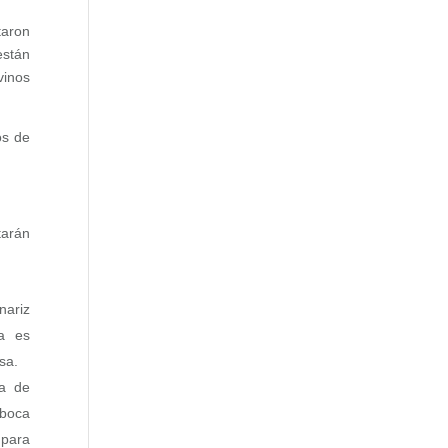
taron
están
vinos
os de
tarán
nariz
a es
sa.
la de
 boca
 para