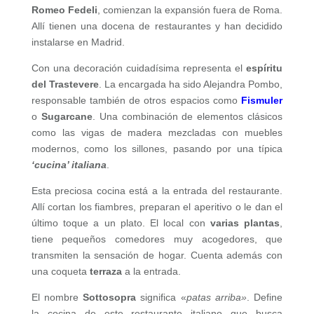
Romeo Fedeli
, comienzan la expansión fuera de Roma.
Allí tienen una docena de restaurantes y han decidido
instalarse en Madrid.
Con una decoración cuidadísima representa el
espíritu
del Trastevere
. La encargada ha sido Alejandra Pombo,
responsable también de otros espacios como
Fismuler
o
Sugarcane
. Una combinación de elementos clásicos
como las vigas de madera mezcladas con muebles
modernos, como los sillones, pasando por una típica
‘cucina’ italiana
.
Esta preciosa cocina está a la entrada del restaurante.
Allí cortan los fiambres, preparan el aperitivo o le dan el
último toque a un plato. El local con
varias plantas
,
tiene pequeños comedores muy acogedores, que
transmiten la sensación de hogar. Cuenta además con
una coqueta
terraza
a la entrada.
El nombre
Sottosopra
significa «
patas arriba»
. Define
la cocina de este restaurante italiano que busca