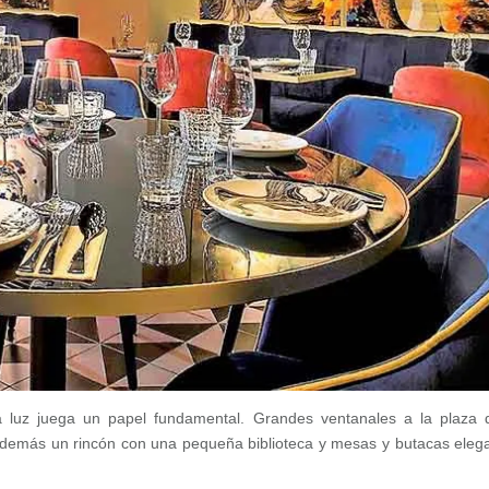
la luz juega un papel fundamental. Grandes ventanales a la plaza 
 Además un rincón con una pequeña biblioteca y mesas y butacas eleg