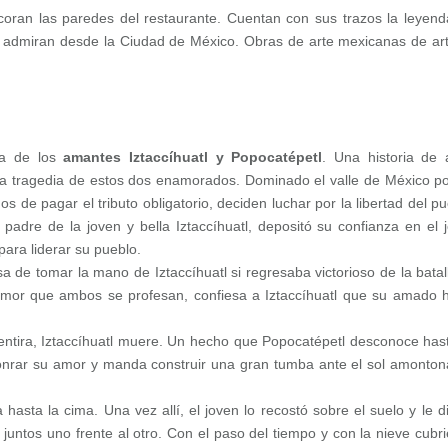
oran las paredes del restaurante. Cuentan con sus trazos la leyend
e admiran desde la Ciudad de México. Obras de arte mexicanas de art
da de los
amantes Iztaccíhuatl y Popocatépetl
. Una historia de
la tragedia de estos dos enamorados. Dominado el valle de México po
de pagar el tributo obligatorio, deciden luchar por la libertad del pu
, padre de la joven y bella Iztaccíhuatl, depositó su confianza en el 
para liderar su pueblo.
a de tomar la mano de Iztaccíhuatl si regresaba victorioso de la batall
l amor que ambos se profesan, confiesa a Iztaccíhuatl que su amado 
mentira, Iztaccíhuatl muere. Un hecho que Popocatépetl desconoce has
e honrar su amor y manda construir una gran tumba ante el sol amonto
sta la cima. Una vez allí, el joven lo recostó sobre el suelo y le d
ntos uno frente al otro. Con el paso del tiempo y con la nieve cubr