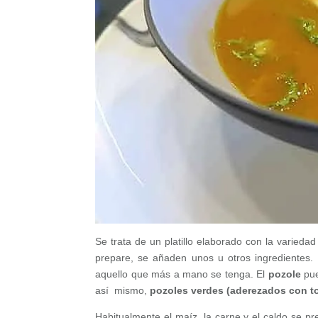
Se trata de un platillo elaborado con la varieda
prepare, se añaden unos u otros ingredientes.
aquello que más a mano se tenga. El
pozole
pue
así mismo,
pozoles
verdes (aderezados con to
Habitualmente el maíz, la carne y el caldo se pr