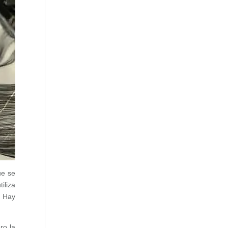
ue se
iliza
. Hay
ro la