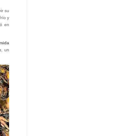
vir su
río y
tó en
mida
c
, un