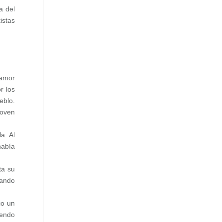
a del
istas
 amor
r los
eblo.
joven
a. Al
había
ta su
nando
io un
iendo