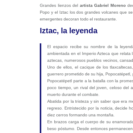
Grandes lienzos del
artista Gabriel Moreno
dec
Popo y el Iztac los dos grandes volcanes que s
emergentes decoran todo el restaurante.
Iztac, la leyenda
El espacio recibe su nombre de la leyen
ambientada en el Imperio Azteca que relata 
aztecas, numerosos pueblos vecinos, cansados 
Uno de ellos, el cacique de los tlaxcaltecas
guerrero prometido de su hija, Popocatépetl, 
Popocatépetl parte a la batalla con la promes
poco tiempo, un rival del joven, celoso de
muerto durante el combate.
Abatida por la tristeza y sin saber que era 
regreso. Entristecido por la noticia, decid
diez cerros formando una montaña.
En brazos carga el cuerpo de su enamorada ha
beso póstumo. Desde entonces permanecen ju