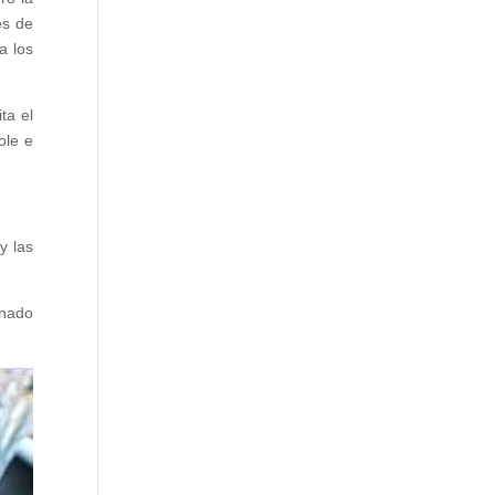
es de
a los
ta el
ole e
y las
inado