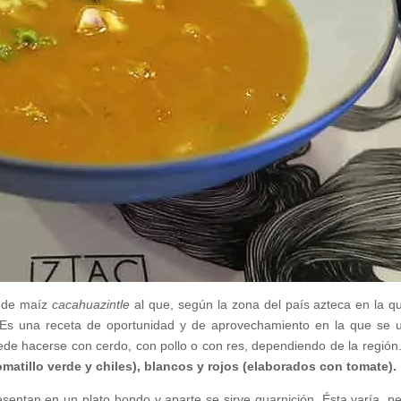
d de maíz
cacahuazintle
al que, según la zona del país azteca en la q
 Es una receta de oportunidad y de aprovechamiento en la que se ut
de hacerse con cerdo, con pollo o con res, dependiendo de la región
matillo verde y chiles),
blancos y rojos (elaborados con tomate).
esentan en un plato hondo y aparte se sirve guarnición. Ésta varía, pe