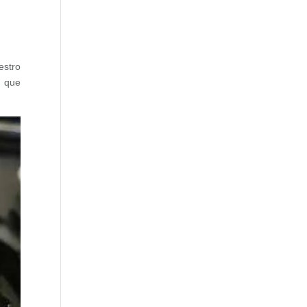
estro
 que