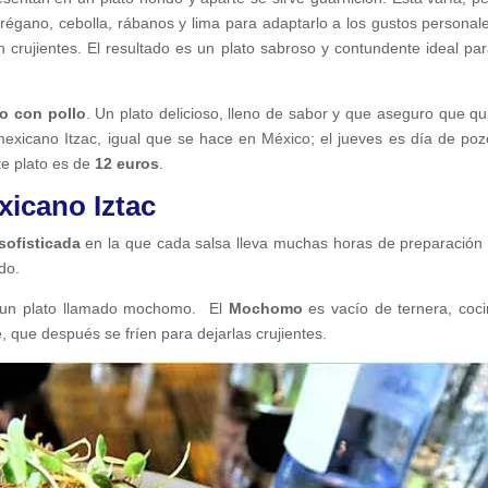
orégano, cebolla, rábanos y lima para adaptarlo a los gustos personal
 crujientes. El resultado es un plato sabroso y contundente ideal par
o con pollo
. Un plato delicioso, lleno de sabor y que aseguro que qui
exicano Itzac, igual que se hace en México; el jueves es día de poz
te plato es de
12 euros
.
xicano Iztac
sofisticada
en la que cada salsa lleva muchas horas de preparación 
do.
 un plato llamado mochomo. El
Mochomo
es vacío de ternera, coc
 que después se fríen para dejarlas crujientes.