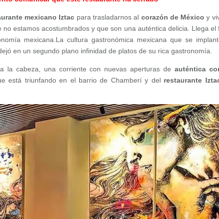
aurante mexicano Iztac
para trasladarnos al
corazón de México
y vi
ue no estamos acostumbrados y que son una auténtica delicia. Llega el f
ronomía mexicana.
La cultura gastronómica mexicana que se implan
 dejó en un segundo plano infinidad de platos de su rica gastronomía.
a la cabeza, una corriente con nuevas aperturas de
auténtica co
e está triunfando en el barrio de Chamberí y del
restaurante Izta