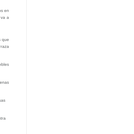
os en
 va a
s que
rraza
ebles
cenas
sas
tra