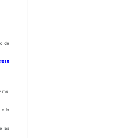
a
ro de
 2018
y me
 o la
e las