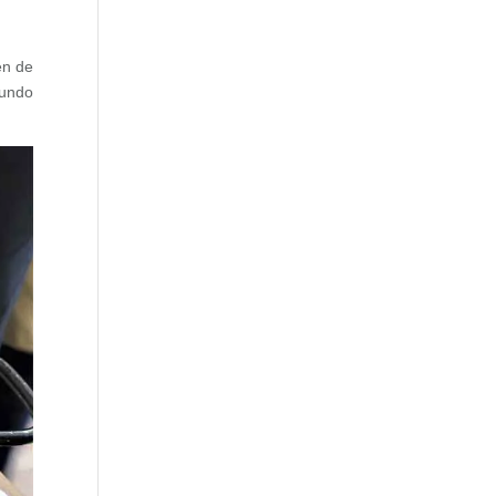
en de
gundo