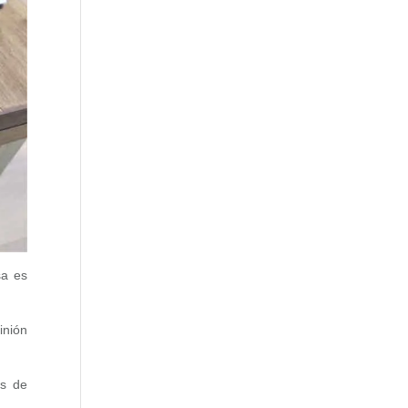
sa es
inión
os de