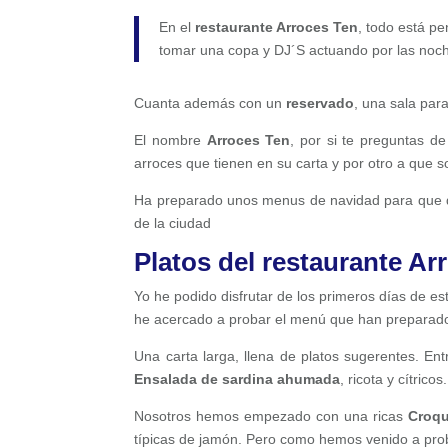
En el
restaurante Arroces Ten
, todo está p
tomar una copa y DJ´S actuando por las noc
Cuanta además con un
reservado
, una sala par
El nombre
Arroces Ten
, por si te preguntas d
arroces que tienen en su carta y por otro a que s
Ha preparado unos menus de navidad para que d
de la ciudad
Platos del restaurante Ar
Yo he podido disfrutar de los primeros días de es
he acercado a probar el menú que han preparado
Una carta larga, llena de platos sugerentes. Ent
Ensalada de sardina ahumada
, ricota y cítric
Nosotros hemos empezado con una ricas
Croqu
típicas de jamón. Pero como hemos venido a proba