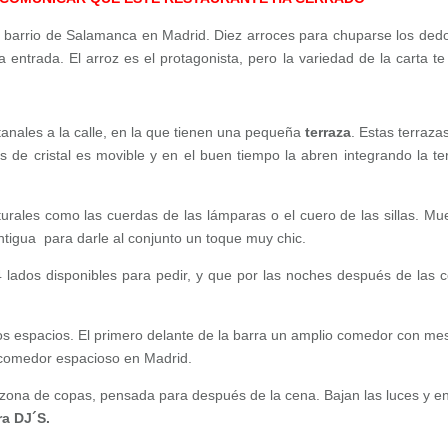
 barrio de Salamanca en Madrid. Diez arroces para chuparse los ded
entrada. El arroz es el protagonista, pero la variedad de la carta te
anales a la calle, en la que tienen una pequeña
terraza
. Estas terraza
 de cristal es movible y en el buen tiempo la abren integrando la te
rales como las cuerdas de las lámparas o el cuero de las sillas. Mu
tigua para darle al conjunto un toque muy chic.
lados disponibles para pedir, y que por las noches después de las 
os espacios. El primero delante de la barra un amplio comedor con me
 comedor espacioso en Madrid.
 zona de copas, pensada para después de la cena. Bajan las luces y en
ra DJ´S.