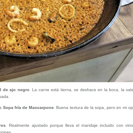
l de ajo negro
. La carne está tierna, se deshace en la boca, la sal
sada.
na
Sopa fría de Mascarpone
. Buena textura de la sopa, pero en mi op
ros
. Realmente ajustado porque lleva el maridaje incluido con vin
normes