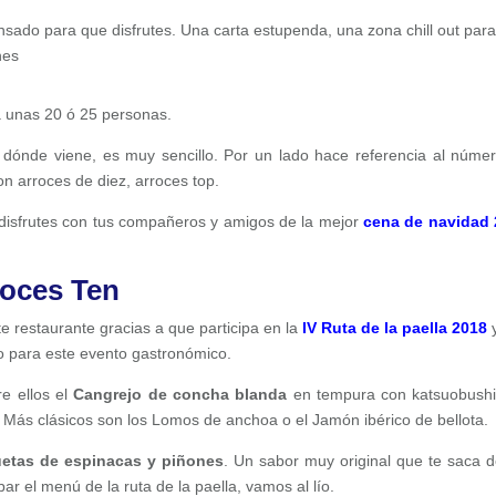
ensado para que disfrutes. Una carta estupenda, una zona chill out par
hes
a unas 20 ó 25 personas.
e dónde viene, es muy sencillo. Por un lado hace referencia al núme
on arroces de diez, arroces top.
isfrutes con tus compañeros y amigos de la mejor
cena de navidad
roces Ten
te restaurante gracias a que participa en la
IV Ruta de la paella 2018
 para este evento gastronómico.
re ellos el
Cangrejo de concha blanda
en tempura con katsuobushi
os. Más clásicos son los Lomos de anchoa o el Jamón ibérico de bellota.
etas de espinacas y piñones
. Un sabor muy original que te saca d
r el menú de la ruta de la paella, vamos al lío.