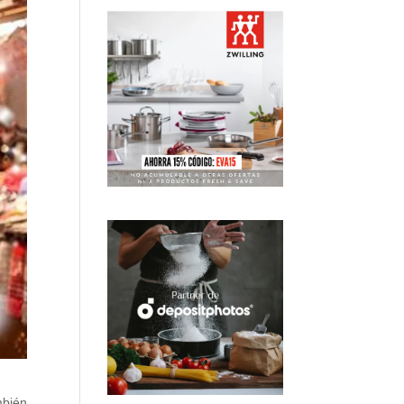
mbién