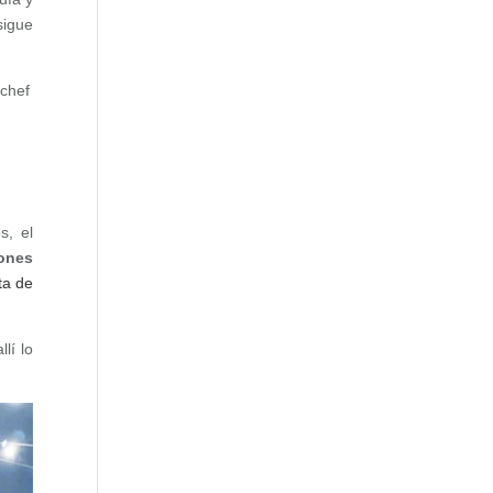
sigue
 chef
s, el
ones
ta de
lí lo