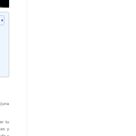
(una
er tu
ras y
rufa y