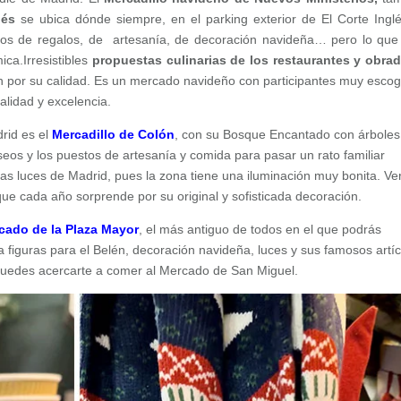
glés
se ubica dónde siempre, en el parking exterior de El Corte Ingl
estos de regalos, de artesanía, de decoración navideña… pero lo qu
mica.
Irresistibles
propuestas culinarias de los restaurantes y obra
n por su calidad. Es un mercado navideño con participantes muy escog
alidad y excelencia.
rid es el
Mercadillo de Colón
, con su Bosque Encantado con árboles
eseos y los puestos de artesanía y comida para pasar un rato familiar
s luces de Madrid, pues la zona tiene una iluminación muy bonita. Ve
que cada año sorprende por su original y sofisticada decoración.
cado de la Plaza Mayor
, el más antiguo de todos en el que podrás
 figuras para el Belén, decoración navideña, luces y sus famosos artí
puedes acercarte a comer al Mercado de San Miguel.