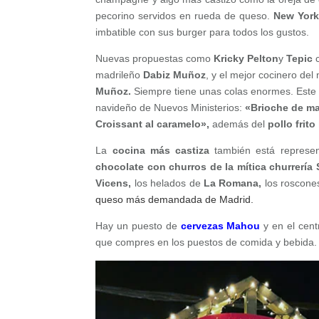
pecorino servidos en rueda de queso.
New York
imbatible con sus burger para todos los gustos.
Nuevas propuestas como
Kricky Pelton
y
Tepic
c
madrileño
Dabiz Muñoz
, y el mejor cocinero del
Muñoz.
Siempre tiene unas colas enormes. Este 
navideño de Nuevos Ministerios:
«Brioche de man
Croissant al caramelo»,
además del
p
ollo frit
La
cocina más castiza
también está represent
chocolate con churros de la mítica churrería
Vicens,
los helados de
La Romana,
los roscon
queso más demandada de Madrid.
Hay un puesto de
cervezas Mahou
y en el cent
que compres en los puestos de comida y bebida.