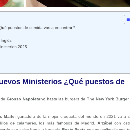
¿Qué puestos de comida vas a encontrar?
 Inglés
inisterios 2025
uevos Ministerios ¿Qué puestos de
de
Grosso Napoletano
hasta las burgers de
The New York Burger
.
s Maite,
ganadora de la mejor croqueta del mundo en 2021 va a s
dillos de calamares, los más famosos de Madrid.
Arzábal
con ost
 cerdo con salsa brava y bretzels
.
Beata Pasta
con su tagliatelle con t