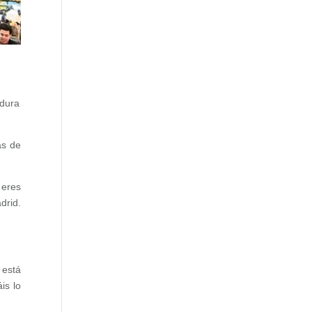
 dura
as de
 eres
drid.
.
 está
is lo