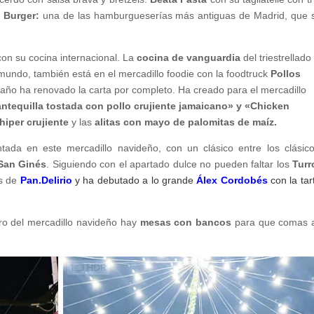
 Burger:
una de las hamburgueserías más antiguas de Madrid, que 
on su cocina internacional. La
cocina de vanguardia
del triestrellado
 mundo, también está en el mercadillo foodie con la foodtruck
Pollos
año ha renovado la carta por completo. Ha creado para el mercadillo
tequilla tostada con pollo crujiente jamaicano» y «Chicken
o hiper crujiente
y las
alitas con mayo de palomitas de maíz.
ada en este mercadillo navideño, con un clásico entre los clásico
 San Ginés
. Siguiendo con el apartado dulce no pueden faltar los
Turr
es de
Pan.Delirio
y ha debutado a lo grande
Álex Cordobés
con la tar
ro del mercadillo navideño hay
mesas con bancos
para que comas al