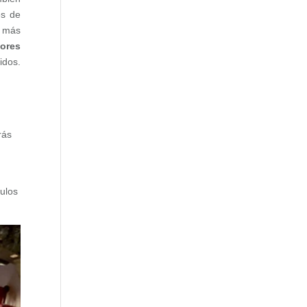
és de
e más
dores
idos.
rás
culos