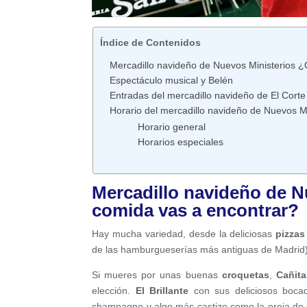
Índice de Contenidos
Mercadillo navideño de Nuevos Ministerios 
Espectáculo musical y Belén
Entradas del mercadillo navideño de El Corte
Horario del mercadillo navideño de Nuevos M
Horario general
Horarios especiales
Mercadillo navideño de N
comida vas a encontrar?
Hay mucha variedad, desde la deliciosas
pizzas
de las hamburgueserías más antiguas de Madrid)
Si mueres por unas buenas
croquetas
,
Cañita
elección.
El Brillante
con sus deliciosos boca
champagne y algo más castizo como la o
reja de