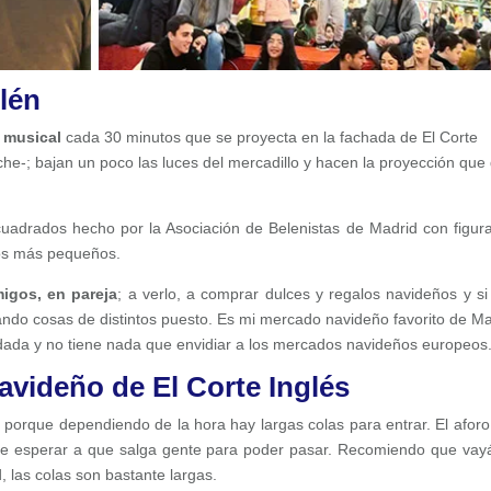
lén
 musical
cada 30 minutos que se proyecta en la fachada de El Corte
che-; bajan un poco las luces del mercadillo y hacen la proyección que
adrados hecho por la Asociación de Belenistas de Madrid con figur
os más pequeños.
migos,
en pareja
; a verlo, a comprar dulces y regalos navideños y si
ando cosas de distintos puesto. Es mi mercado navideño favorito de Ma
dada y no tiene nada que envidiar a los mercados navideños europeos
avideño de El Corte Inglés
 porque dependiendo de la hora hay largas colas para entrar. El aforo
ue esperar a que salga gente para poder pasar. Recomiendo que vayá
 las colas son bastante largas.