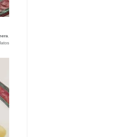
nera
.
latos