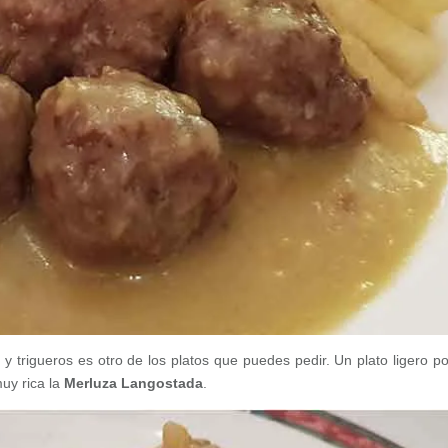
es y trigueros es otro de los platos que puedes pedir. Un plato ligero p
muy rica la
Merluza Langostada
.