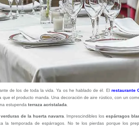
rante de los de toda la vida. Ya os he hablado de él. El
restaurante 
 la que el producto manda. Una decoración de aire rústico, con un com
una estupenda
terraza acristalada
.
s
verduras de la huerta navarra
. Imprescindibles los
espárragos bla
ca la temporada de espárragos. No te los pierdas porque los pre