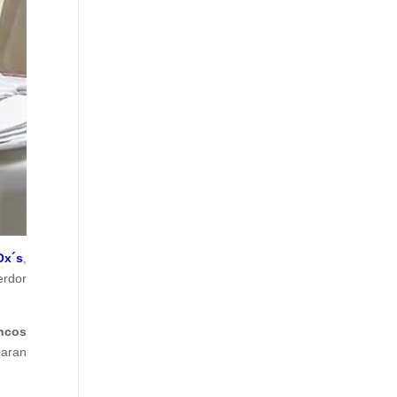
Ox´s
,
erdor
ncos
paran