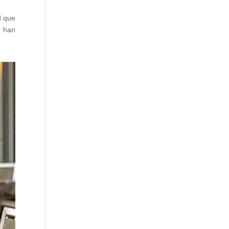
d que
 han