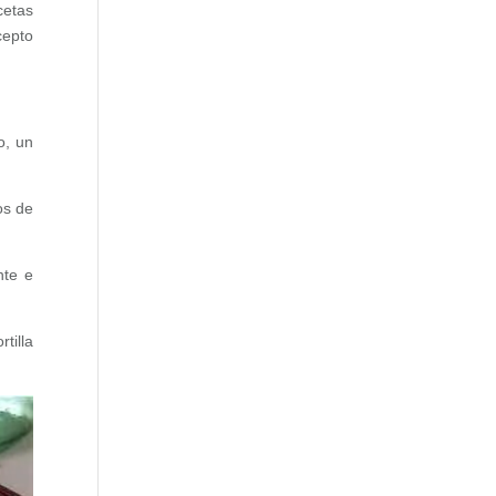
cetas
cepto
o, un
os de
nte e
rtilla