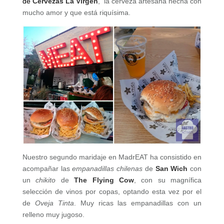
de
Cervezas La Virgen
, la cerveza artesana hecha con
mucho amor y que está riquísima.
Nuestro segundo maridaje en MadrEAT ha consistido en
acompañar las
empanadillas chilenas
de
San Wich
con
un
chikito
de
The Flying Cow
, con su magnífica
selección de vinos por copas, optando esta vez por el
de
Oveja Tinta
. Muy ricas las empanadillas con un
relleno muy jugoso.