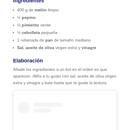
Ingredientes
400 g de
melón
limpio
½
pepino
½
pimiento
verde
½
cebolleta
pequeña
1 rebanada de
pan
de tamaño mediano
Sal, aceite de oliva
virgen extra y
vinagre
Elaboración
Añade los ingredientes a un bol en el orden en que
aparecen. Aliña a tu gusto con sal, aceite de oliva virgen
extra y vinagre y bate hasta que te guste la textura.