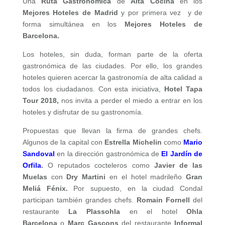
Una
Ruta Gastronómica
de
Alta Cocina
en los
Mejores Hoteles de Madrid
y por primera vez y de
forma simultánea en los
Mejores Hoteles de
Barcelona.
Los hoteles, sin duda, forman parte de la oferta
gastronómica de las ciudades. Por ello, los grandes
hoteles quieren acercar la gastronomía de alta calidad a
todos los ciudadanos. Con esta iniciativa,
Hotel Tapa
Tour
2018,
nos invita a perder el miedo a entrar en los
hoteles y disfrutar de su gastronomía.
Propuestas que llevan la firma de grandes chefs.
Algunos de la capital con
Estrella Michelin
como
Mario
Sandoval
en la dirección gastronómica de
El Jardín de
Orfila
.
O reputados cocteleros como
Javier de las
Muelas
con
Dry Martini
en el hotel madrileño
Gran
Meliá Fénix.
Por supuesto, en la ciudad Condal
participan también grandes chefs.
Romain Fornell
del
restaurante
La Plassohla
en el hotel
Ohla
Barcelona
o
Marc Gascons
del restaurante
Informal