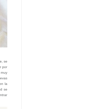
e, se
r por
n muy
uevas
en la
id se
ntrar