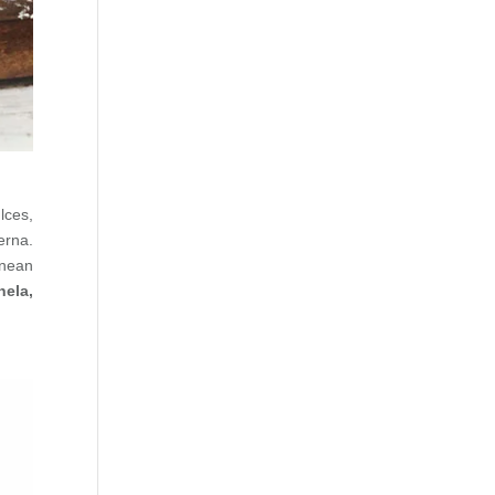
lces,
erna.
rnean
nela,