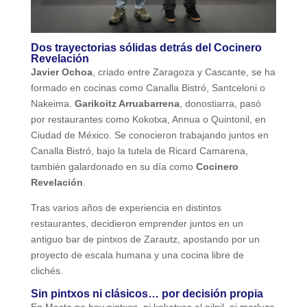
Dos trayectorias sólidas detrás del Cocinero
Revelación
Javier Ochoa
, criado entre Zaragoza y Cascante, se ha
formado en cocinas como Canalla Bistró, Santceloni o
Nakeima.
Garikoitz Arruabarrena
, donostiarra, pasó
por restaurantes como Kokotxa, Annua o Quintonil, en
Ciudad de México. Se conocieron trabajando juntos en
Canalla Bistró, bajo la tutela de Ricard Camarena,
también galardonado en su día como
Cocinero
Revelación
.
Tras varios años de experiencia en distintos
restaurantes, decidieron emprender juntos en un
antiguo bar de pintxos de Zarautz, apostando por un
proyecto de escala humana y una cocina libre de
clichés.
Sin pintxos ni clásicos… por decisión propia
En Masta no hay pintxos, ni kokotxas al pilpil, ni merluza