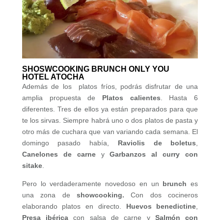
SHOSWCOOKING BRUNCH ONLY YOU
HOTEL ATOCHA
Además de los platos fríos, podrás disfrutar de una
amplia propuesta de
Platos calientes
. Hasta 6
diferentes. Tres de ellos ya están preparados para que
te los sirvas. Siempre habrá uno o dos platos de pasta y
otro más de cuchara que van variando cada semana. El
domingo pasado había,
Raviolis de boletus
,
Canelones de carne
y
Garbanzos al curry con
sitake
.
Pero lo verdaderamente novedoso en un
brunch
es
una zona de
showcooking.
Con dos cocineros
elaborando platos en directo.
Huevos benedictine
,
Presa ibérica
con salsa de carne y
Salmón con