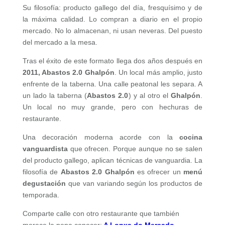
Su filosofía: producto gallego del día, fresquísimo y de
la máxima calidad. Lo compran a diario en el propio
mercado. No lo almacenan, ni usan neveras. Del puesto
del mercado a la mesa.
Tras el éxito de este formato llega dos años después en
2011, Abastos 2.0 Ghalpón
. Un local más amplio, justo
enfrente de la taberna. Una calle peatonal les separa. A
un lado la taberna (
Abastos 2.0
) y al otro el
Ghalpón
.
Un local no muy grande, pero con hechuras de
restaurante.
Una decoración moderna acorde con la
cocina
vanguardista
que ofrecen. Porque aunque no se salen
del producto gallego, aplican técnicas de vanguardia. La
filosofía de
Abastos 2.0 Ghalpón
es ofrecer un
menú
degustación
que van variando según los productos de
temporada.
Comparte calle con otro restaurante que también
merece la pena conocer:
A Lonxa do Mercado
.