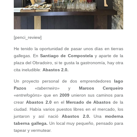
[penci_review]
He tenido la oportunidad de pasar unos días en tierras
gallegas. En
Santiago de Compostela
y aparte de la
plaza del Obradoiro, si te gusta la gastronomía, hay otra
cita ineludible:
Abastos 2.0.
Un proyecto personal de dos emprendedores
Iago
Pazos
«
taberneiro»
y
Marcos Cerqueiro
«
entrefogòns»
que en
2009
unieron sus caminos para
crear
Abastos 2.0
en el
Mercado de Abastos
de la
ciudad. Había varios puestos libres en el mercado, los
juntaron y así nació
Abastos 2.0.
Una
moderna
taberna gallega.
Un local muy pequeño, pensado para
tapear y vermutear.