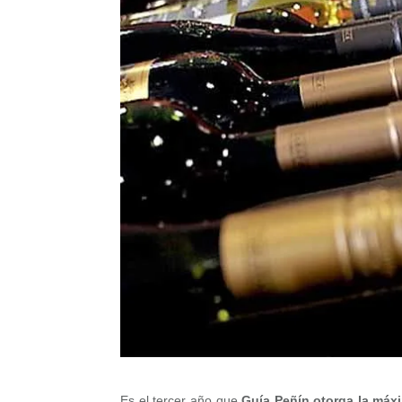
Es el tercer año que
Guía Peñín otorga la máx