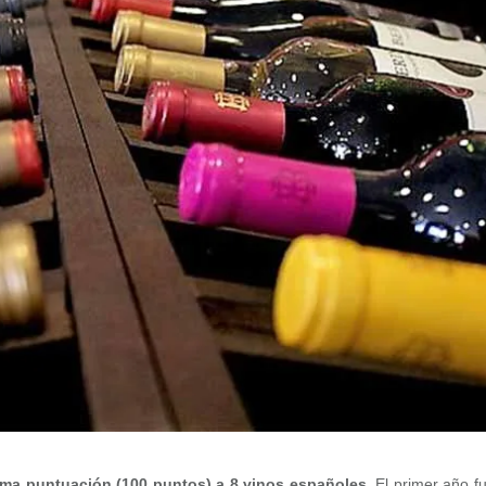
ima puntuación (100 puntos) a 8 vinos españoles.
El primer año f