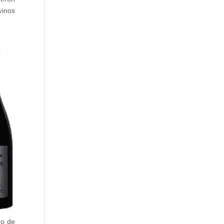
vinos
do de