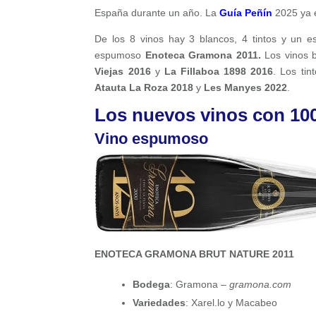
España durante un año. La
Guía Peñín
2025 ya e
De los 8 vinos hay 3 blancos, 4 tintos y un e
espumoso
Enoteca Gramona 2011.
Los vinos 
Viejas 2016
y
La Fillaboa 1898 2016
. Los ti
Atauta La Roza 2018
y
Les Manyes 2022
.
Los nuevos vinos con 100
Vino espumoso
ENOTECA GRAMONA BRUT NATURE 2011
Bodega
: Gramona –
gramona.com
Variedades
: Xarel.lo y Macabeo