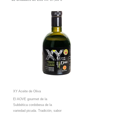
XY Aceite de Oliva
El AOVE gourmet de la
Subbética cordobesa de la
variedad picuda. Tradición, sabor