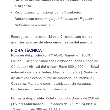
d’Argento
.
Reconocimiento nacional por la
Fundación
Andanatura
como
mejor producto de los Espacios
Naturales de Andalucía
.
Estos galardones consolidan a XY como
uno de los
grandes aceites de oliva virgen extra del mundo
.
FICHA TÉCNICA
Nombre del producto
: XY AOVE
Variedad
: 100%
Picuda |
Origen
: Subbética Cordobesa (zona Priego de
Córdoba) |
Altitud del olivar:
Entre 800 y 900 m |
Edad
estimada de los árboles
: Más de 300 años |
Sistema
de cultivo:
Secano, olivar de montaña, no intensivo |
Cosecha
: Manual o semimecanizada, sin paraguas |
Producción
: Limitada, no intensiva.
Formato disponible
: Botella 500 ml y Botella de 250 ml
|
PVP recomendado
: 6 unidades de 500 ml: 74,88 € o
12 unidades de 250 ml: 87,36 €