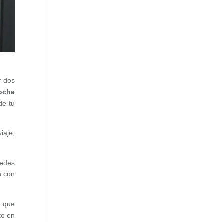
y dos
coche
de tu
iaje,
uedes
n con
a que
to en