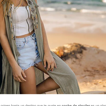
 origen hasta un destino que te guste en
coche de alquiler
es un pla