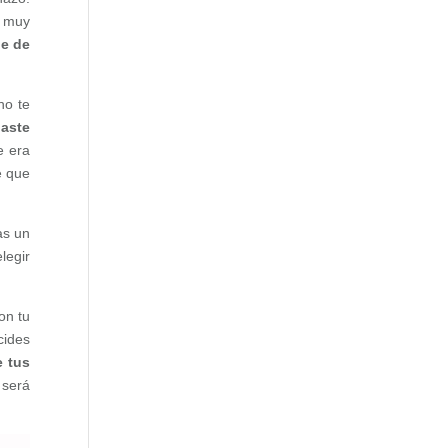
s muy
he de
no te
gaste
e era
é que
as un
legir
on tu
cides
e tus
 será