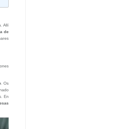
 Allí
a de
nares
pones
e
. Os
anado
s. En
resas