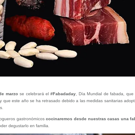
de marzo
se celebrará el
#Fabadaday
, Día Mundial de fabada, que 
y que este año se ha retrasado debido a las medidas sanitarias adop
s.
 blogueros gastronómicos
cocinaremos desde nuestras casas una fa
der degustarlo en familia.