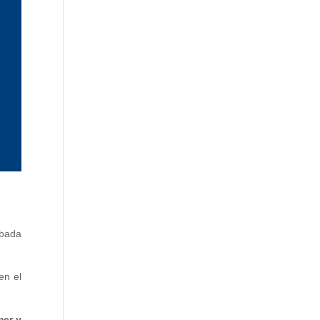
abada
en el
mer y