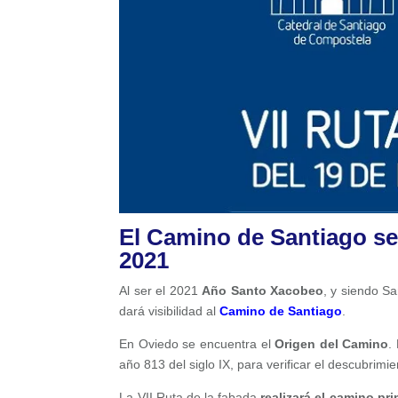
El Camino de Santiago se
2021
Al ser el 2021
Año Santo Xacobeo
, y siendo S
dará visibilidad al
Camino de Santiago
.
En Oviedo se encuentra el
Origen del Camino
.
año 813 del siglo IX, para verificar el descubrimi
La VII Ruta de la fabada
realizará el camino p