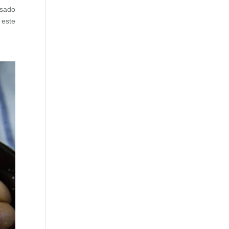
asado
 este