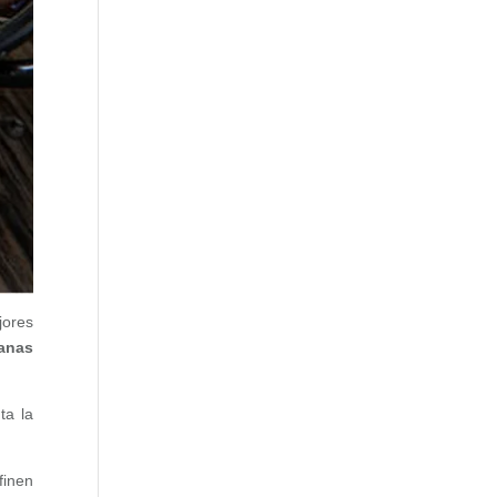
jores
ianas
ta la
finen