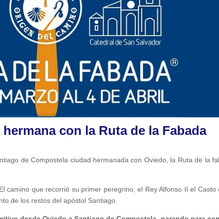
 hermana con la Ruta de la Fabada
antiago de Compostela ciudad hermanada con Oviedo, la Ruta de la f
 El camino que recorrió su primer peregrino, el Rey Alfonso II el Casto 
ento de los restos del apóstol Santiago.
rimitivo desde Oviedo a Santiago de Compostela, parando para co