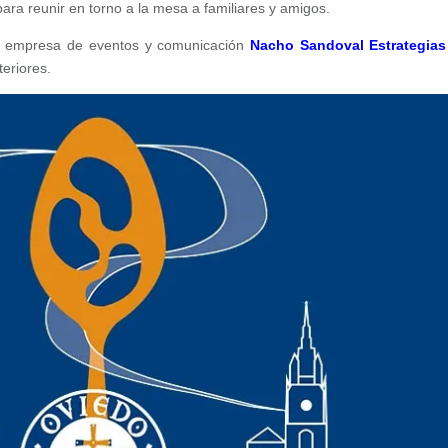
para reunir en torno a la mesa a familiares y amigos.
a empresa de eventos y comunicación
Nacho Sandoval Estrategias
eriores.