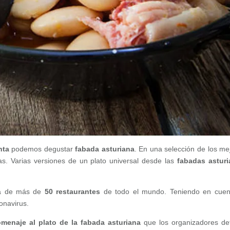
nta
podemos degustar
fabada asturiana
. En una selección de los me
as. Varias versiones de un plato universal desde las
fabadas astur
ia de más de
50 restaurantes
de todo el mundo. Teniendo en cuen
onavirus.
omenaje al plato de la fabada asturiana
que los organizadores de