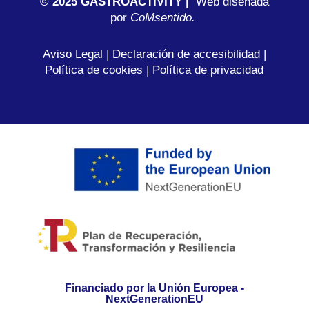
© 2025 GASTROACTIVITY |
Web diseñada
por
C
oMsentido.
Aviso Legal
|
Declaración de accesibilidad
|
Política de cookies
|
Política de privacidad
Financiado por la Unión Europea -
NextGenerationEU