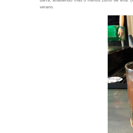
barra, añadiendo más o menos zumo de lima. (la 
verano.