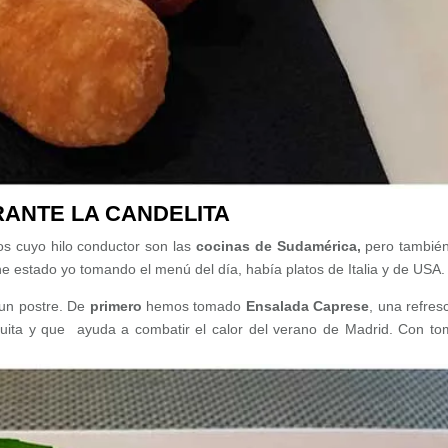
RANTE LA CANDELITA
os cuyo hilo conductor son las
cocinas de Sudamérica,
pero tambié
he estado yo tomando el menú del día, había platos de Italia y de USA.
un postre. De
primero
hemos tomado
Ensalada Caprese
, una refres
quita y que ayuda a combatir el calor del verano de Madrid. Con to