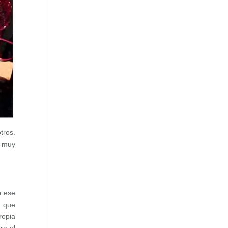
tros.
á muy
a ese
, que
ropia