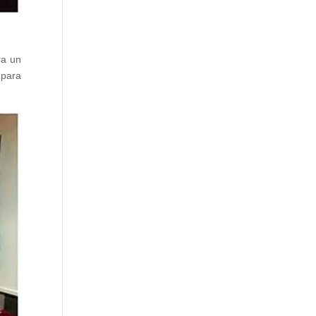
ra un
 para