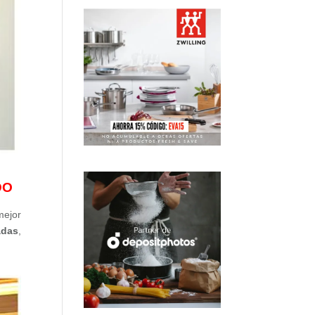
DO
mejor
das
,