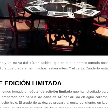
ano y un
menú del día
de calidad, que es lo que hemos tomado noso
l día que preparan en muchos restaurantes. Y el de La Candelita est
 EDICIÓN LIMITADA
a, hemos tomado un
cóctel de edición limitada
que han diseñado par
a, preparado con
panela de caña de azúcar
diluida en agua caliente
cho hielo. El grado de acidez se prepara al gusto del cliente, en la p