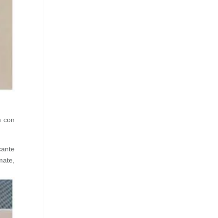
n con
cante
mate,