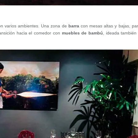
n varios ambientes. Una zona de
barra
con mesas altas y bajas, pa
ansición hacia el comedor con
muebles de bambú
, ideada también