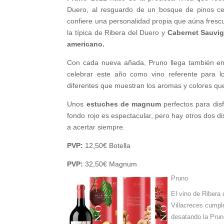
Duero, al resguardo de un bosque de pinos cent
confiere una personalidad propia que aúna frescu
la típica de Ribera del Duero y
Cabernet Sauvign
americano.
Con cada nueva añada, Pruno llega también e
celebrar este año como vino referente para lo
diferentes que muestran los aromas y colores qu
Unos
estuches de magnum
perfectos para disf
fondo rojo es espectacular, pero hay otros dos d
a acertar siempre.
PVP:
12,50€ Botella
PVP:
32,50€ Magnum
Pruno
El vino de Ribera 
Villacreces cumpl
desatando la Pru