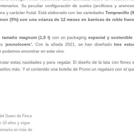
enarios. Su peculiar configuración de suelos (arcillosos y arenoso
ra y carácter frutal. Está elaborado con las variedades
Tempranillo (
on (5%) con una crianza de 12 meses en barricas de roble fran
n
tamaño magnum (1,5 l)
con un packaging
especial y sostenibl
s ‘
prunolovers’.
Con la añada 2021, se han diseñado
tres est
e podemos encontrar en este vino.
rutar estas navidades y para regalar. El diseño de la lata con flores 
iseños más. Y el contenido una botella de Pruno un regalazo con el qu
del Duero de Finca
e 10 años y sigue
nomanía en más de