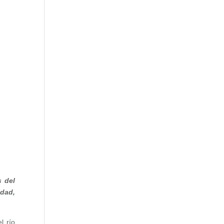
s del
idad,
l río