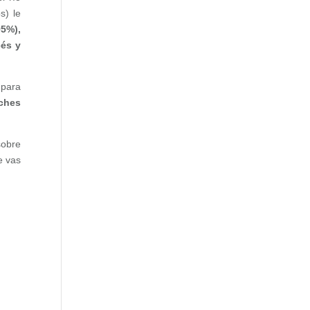
s) le
95%),
cés y
e
para
uches
sobre
e vas