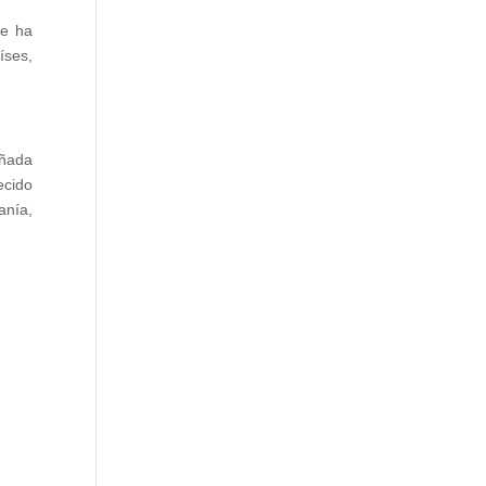
Se ha
íses,
añada
ecido
anía,