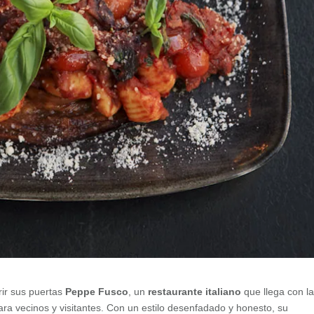
ir sus puertas
Peppe Fusco
, un
restaurante italiano
que llega con l
ara vecinos y visitantes. Con un estilo desenfadado y honesto, su