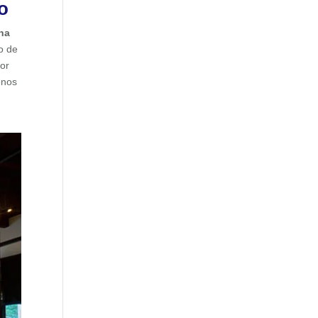
o
ina
to de
bor
enos