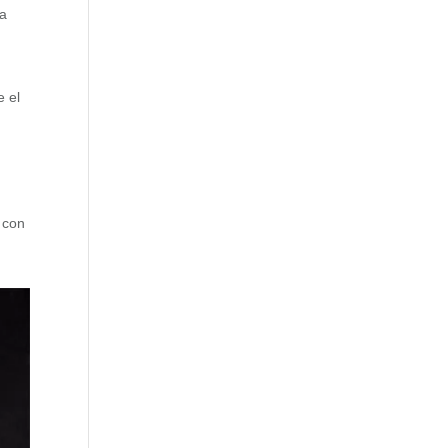
 a
e el
, con