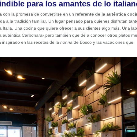
dible para los amantes de lo italian
ja con la promesa de convertirse en un
referente de la auténtica coc
da a la tradición familiar. Un lugar pensado para quienes disfrutan tan
talia. Una cocina que quiere ofrecer a sus clientes algo más. Una la
 la auténtica Carbonara- pero también que dé a conocer otros platos m
tá inspirado en las recetas de la
nonna
de Bosco y las vacaciones que