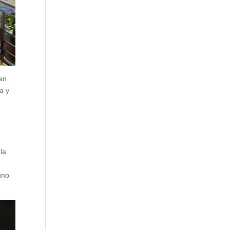
pan
a y
la
uno