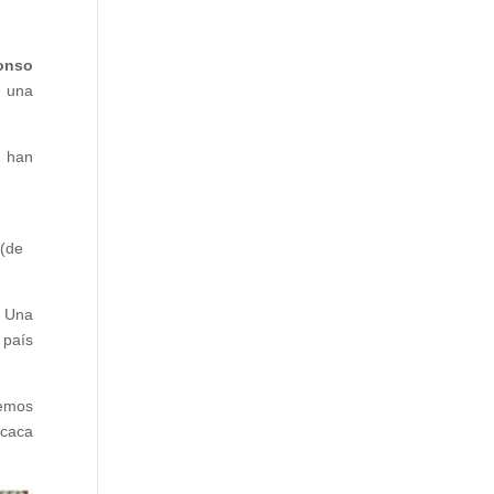
onso
o una
y han
(de
. Una
 país
emos
acaca