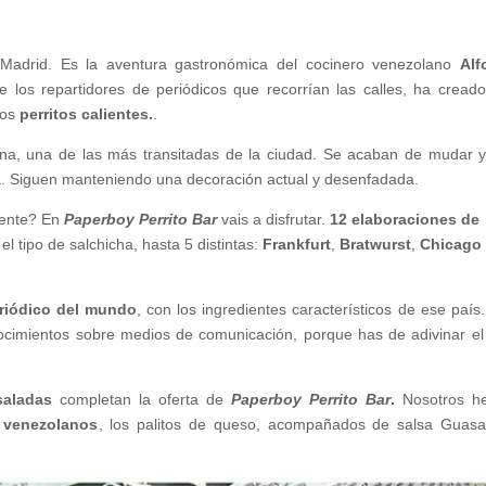
Madrid. Es la aventura gastronómica del cocinero venezolano
Alf
 los repartidores de periódicos que recorrían las calles, ha cread
los
perritos calientes.
.
ana, una de las más transitadas de la ciudad. Se acaban de mudar 
a. Siguen manteniendo una decoración actual y desenfadada.
liente? En
Paperboy Perrito Bar
vais a disfrutar.
12 elaboraciones de
el tipo de salchicha, hasta 5 distintas:
Frankfurt
,
Bratwurst
,
Chicago
riódico del mundo
, con los ingredientes característicos de ese país
ocimientos sobre medios de comunicación, porque has de adivinar el
saladas
completan la oferta de
Paperboy Perrito Bar
.
Nosotros h
 venezolanos
, los palitos de queso, acompañados de salsa Guas