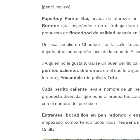
[penci_review]
Paperboy Perrito Bar,
acaba de aterrizar en 
Bortone
que inspirándose en el trabajo duro de
propuesta de
fingerfood
de calidad
basada en 
Un local amplio en Chamberí, en la calle Luch
dejado atrás su pequeño local de la zona de Azc
¿A quién no le gusta tomarse un buen perrito ca
perritos
calientes
diferentes
en el que tú eliges 
ternera),
Fricandele
(de pollo) y
Tofu
.
Cada
perrito caliente
lleva el nombre de un
pe
propuesta divertida, que pone a prueba tus con
con el nombre del periódico.
Entrantes
,
bocadillos en pan redondo
y
en
empezado compartiendo unos ricos
Tequeños
Criolla.