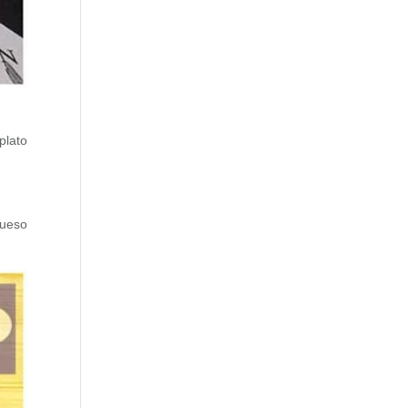
plato
queso