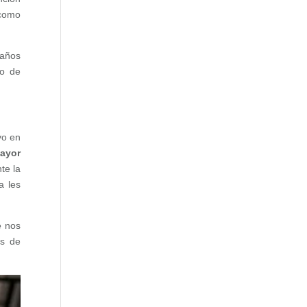
 como
 años
to de
vo en
ayor
te la
a les
e nos
as de