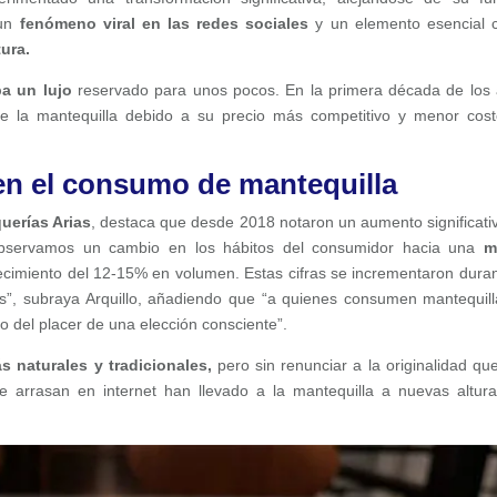
 un
fenómeno
viral en las redes sociales
y un elemento esencial
tura.
ba un lujo
reservado para unos pocos. En la primera década de los
e la mantequilla debido a su precio más competitivo y menor cos
en el consumo de mantequilla
uerías Arias
, destaca que desde 2018 notaron un aumento significati
observamos un cambio en los hábitos del consumidor hacia una
m
ecimiento del 12-15% en volumen. Estas cifras se incrementaron duran
s”, subraya Arquillo, añadiendo que “a quienes consumen mantequill
do del placer de una elección consciente”.
 naturales y tradicionales,
pero sin renunciar a la originalidad qu
e arrasan en internet han llevado a la mantequilla a nuevas altur