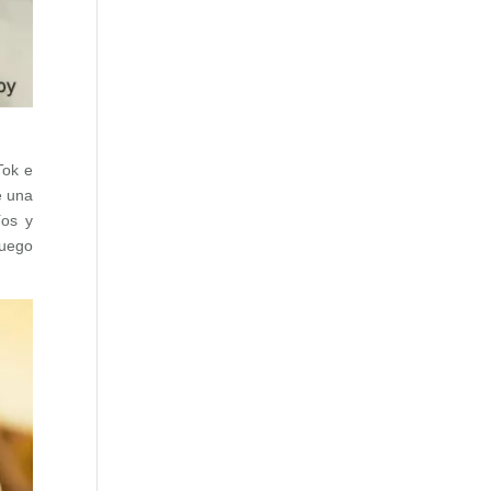
Tok e
e una
íos y
luego