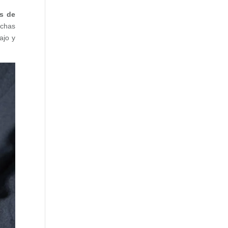
as de
uchas
ajo y