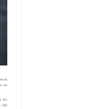
es la
es en
a. En
. Sin