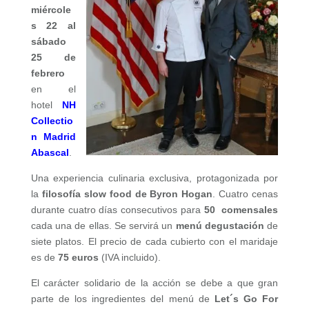
miércole
s 22 al
sábado
25 de
febrero
en el
hotel
NH
Collectio
n Madrid
Abascal
.
Una experiencia culinaria exclusiva, protagonizada por
la
filosofía slow food de Byron Hogan
. Cuatro cenas
durante cuatro días consecutivos para
50 comensales
cada una de ellas. Se servirá un
menú degustación
de
siete platos. El precio de cada cubierto con el maridaje
es de
75 euros
(IVA incluido).
El carácter solidario de la acción se debe a que gran
parte de los ingredientes del menú de
Let´s Go For